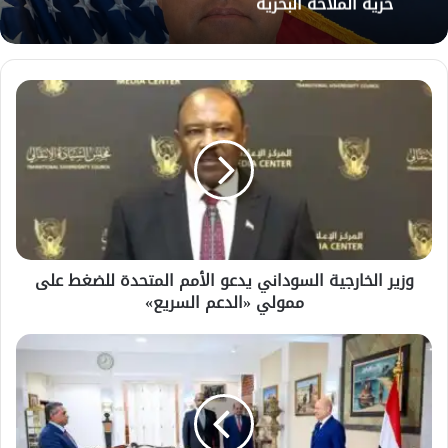
حرية الملاحة البحرية
وزير
الخارجية
السوداني
يدعو
الأمم
المتحدة
للضغط
على
ممولي
وزير الخارجية السوداني يدعو الأمم المتحدة للضغط على
«الدعم
ممولي «الدعم السريع»
السريع»
وزير
التعليم
العالي
والبحث
العلمي
يؤدي