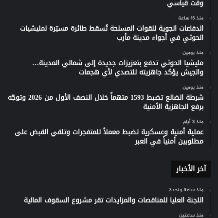
وقت قياسي
منذ 15 ساعة
الدفاعات الجوية للقوات المسلحة تُسقط طائرة مسيّرة لمليشيات
الحوثي في أجواء مدينة مأرب
منذ يومين
مليشيا الحوثي تدفع بتعزيزات جديدة إلى شمالي المدينة…
والجيش يؤكد جاهزيته للتصدي لأي هجمات
منذ يومين
شرطة الضالع تضبط 1593 متهماً خلال النصف الأول من 2026 وتوجّه
برفع الجاهزية الأمنية
منذ 3 أيام
عملية أمنية وعسكرية تضبط معملاً للمتفجرات وتلقي القبض على
مطلوبين أمنياً في العبر
آخر الأخبار
منذ ساعة واحدة
اللجنة العليا للمناقصات والمزايدات تقر مشروع السقوف المالية
منذ ساعتين