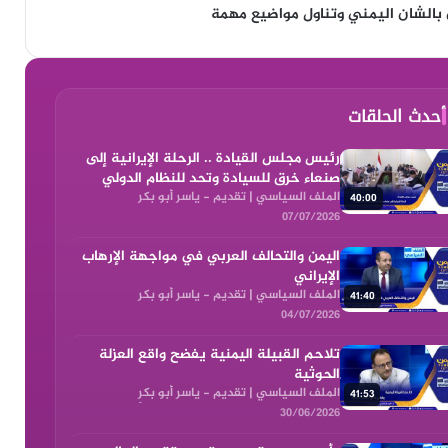
بالشان اليمني وتناول مواضيع مهمة
أحدث الحلقات
رئيس مجلس القيادة .. الرحلة الإيرانية إلى
صنعاء خرق للسيادة وتحد للنظام الدولي
الملف السياسي | تقديم - ياسر أبو بكر
40:00
07/07/2026 ضيوف الحلقة| د. منصور بجاش -
07/07/2026
وكيل وزار…
اليمن والتحالف العربي في مواجهة الإرهاب
الإيراني
الملف السياسي | تقديم - ياسر أبو بكر
41:40
04/07/2026 ضيوف الحلقة| د. عبدالملك
04/07/2026
اليوسفي – كات…
تلاحم القبيلة اليمنية يفضح واقع العزلة
الحوثية
الملف السياسي | تقديم - ياسر أبو بكر
41:53
30/06/2026 ضيوف الحلقة| د. ثابت الأحمدي-
30/06/2026
كاتب وبا…