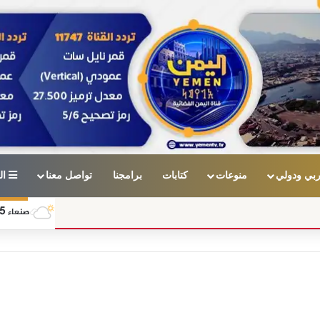
بي ودولي
منوعات
كتابات
برامجنا
تواصل معنا
ال
5
صنعاء
الثقة بالدولة ووحدة الصف .. مفتاح النصر وطريق
الملف السياسي | تقديم - ياسر أبو بكر 11-07-2026 ضيف الحلقة| د. نجيب غلاب - وكيل وزارة الإعلام #اليمن