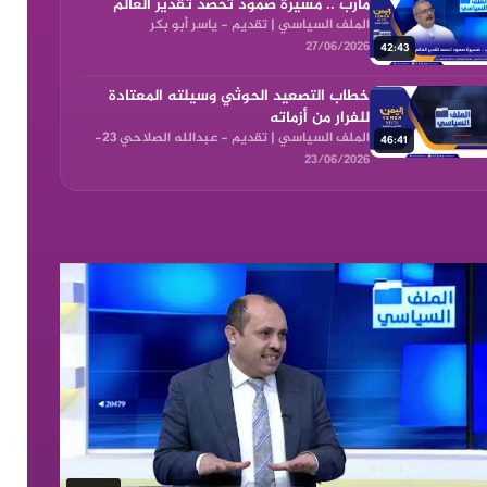
مأرب .. مسيرة صمود تحصد تقدير العالم
الملف السياسي | تقديم - ياسر أبو بكر
27/06/2026 ضيوف الحلقة| الشيخ عبد الله بن
27/06/2026
42:43
هذال ال…
خطاب التصعيد الحوثي وسيلته المعتادة
للفرار من أزماته
الملف السياسي | تقديم - عبدالله الصلاحي 23-
46:41
06-2026 ضيوف الحلقة | العميد الركن محمد ا…
23/06/2026