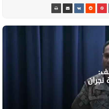
بينتيريست
مشاركة عبر البريد
طباعة
قيادة القوات المشتركة للتحالف: إصابة 11 من
المدنيين بمنطقة نجران نتيجة اعتداءات إرهابية
حوثية
تحالف دعم الشرعية يجدد دعمه الثابت للحكومة
ويعزي في شهداء الجيش جراء الهجوم
الحوثي
وزير الإعلام : المعسكرات المستهدفة يمنية
ومنتسبوها يمنيون.. ورواية الحوثي تضليل
مفضوح
لف:
قة نجران
التكتل الوطني للأحزاب: مليشيا الحوثي
أسقطت خيار السلام ولا بد من الحسم
واستعادة الدولة
عضو مجلس القيادة المحرّمي يستقبل وزير
الدولة لشؤون المرأة ويؤكد أهمية تعزيز دور