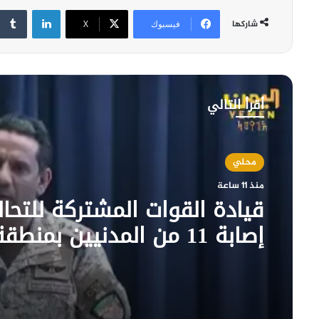
لينكدإن
شاركها
فيسبوك
‫X
أقرأ التالي
محلي
منذ 11 ساعة
قيادة القوات المشتركة للتحا
إصابة 11 من المدنيين بمنط
نتيجة اعتداءات إرهابية حوثية