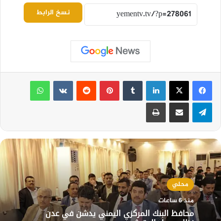
نسخ الرابط
لينكدإن
بينتيريست
واتساب
تيلقرام
مشاركة عبر البريد
طباعة
محلي
منذ 6 ساعات
محافظ البنك المركزي اليمني يدشن في عدن