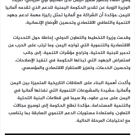
وفي اللقاء بحضور سفير اليمن لدى المانياو لؤي الارياني، أعربت
الوزيرة الزوبة عن تقدير الحكومة اليمنية للدعم الذي تقدمه ألمانيا
لليمن..مؤكدة أن الشراكة مع ألمانيا تمثل ركيزة مهمة لدعم جهود
التنمية والتعافي الاقتصادي وتحسين الأوضاع الإنسانية.
وقدمت وزيرة التخطيط والتعاون الدولي، إحاطة حول التحديات
الاقتصادية والتنموية التي تواجه اليمن، وما ترتب على الحرب من
تدمير للبنية التحتية، وتراجع مؤشرات التنمية، إلى جانب
استعراض الجهود التي تبذلها الحكومة في تنفيذ الإصلاحات،
وتحسين الخدمات، وتعزيز الاستقرار الاقتصادي والمؤسسي.
وأكدت أهمية البناء على العلاقات التاريخية المتميزة بين اليمن
وألمانيا..مشيدة بالمشروعات التنموية التي نفذتها ألمانيا في
اليمن على مدى عقود، ولا سيما في قطاعات البنية التحتية
والتنمية المستدامة..مؤكدة تطلع الحكومة إلى توسيع مجالات
التعاون، واستعادة مستويات الدعم التنموي السابقة بما يتناسب
مع احتياجات المرحلة الحالية.