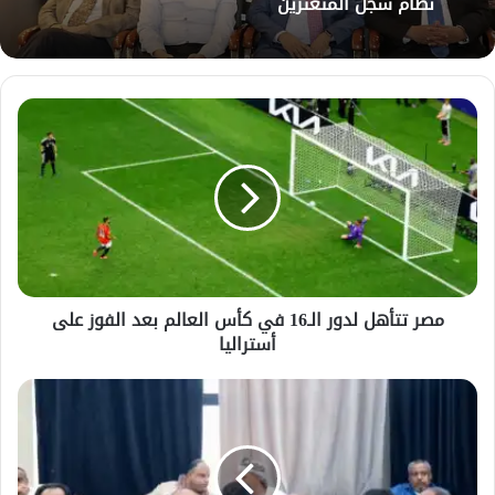
نظام سجل المتعثرين
مصر
تتأهل
لدور
الـ16
في
كأس
العالم
بعد
الفوز
مصر تتأهل لدور الـ16 في كأس العالم بعد الفوز على
على
أستراليا
أستراليا
رئيس
الوزراء
وزير
الخارجية
يحضر