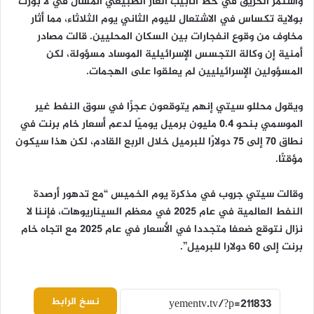
واستمر الحريق في خط أنابيب الغاز الطبيعي المسال في لا بورت
بولاية تكساس في الاشتعال لليوم الثاني يوم الثلاثاء، مما أثار
مخاوف من وقوع انفجارات بين السكان المحليين. قالت مصادر
أمنية إن وكالة التجسس الإسرائيلية الموساد مسؤولة، لكن
المسؤولين الإسرائيليين لم يعلقوا على الهجمات.
ويقول محللو سيتي إنهم يتوقعون عجزًا في سوق النفط غير
الموسمي بنحو 0.4 مليون برميل يوميًا لدعم أسعار خام برنت في
نطاق 70 إلى 75 دولارًا للبرميل خلال الربع القادم، لكن هذا سيكون
مؤقتًا.
وقالت سيتي جروب في مذكرة يوم الخميس “مع تدهور أرصدة
النفط العالمية في عام 2025 في معظم السيناريوهات، فإننا لا
نزال نتوقع ضعفا متجددا في الأسعار في عام 2025 مع اتجاه خام
برنت إلى 60 دولارا للبرميل”.
نسخ الرابط