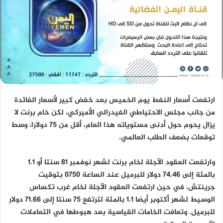
ارتفعت أسعار النفط يوم الخميس بعد خفض كبير لأسعار الفائدة
من جانب مجلس الاحتياطي الفيدرالي الأميركي، لكن خام برنت لا
يزال يحوم حول أدنى مستوياته هذا العام، أقل من 75 دولارا، وسط
توقعات بضعف الطلب العالمي.
وارتفعت العقود الآجلة لخام برنت لشهر نوفمبر 81 سنتا أو 1.1
بالمئة إلى 74.46 دولار للبرميل عند الساعة 0750 بتوقيت
جرينتش، في حين ارتفعت العقود الآجلة لخام غرب تكساس
الوسيط لشهر أكتوبر أيضا 1.1 بالمئة لترتفع 75 سنتا إلى 71.66 دولار
للبرميل. وتعافت الخامات القياسية بعد هبوطها في التعاملات