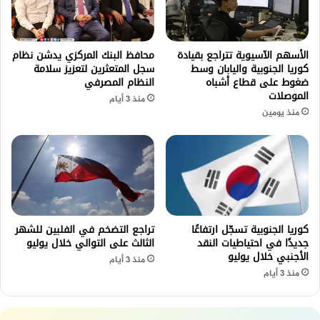
الأسهم الآسيوية تتراجع بقيادة
محافظ البنك المركزي يدشن نظام
كوريا الجنوبية واليابان وسط
سجل المتعثرين لتعزيز سلامة
ضغوط على قطاع أشباه
النظام المصرفي
الموصلات
منذ 3 أيام
منذ يومين
كوريا الجنوبية تسجّل ارتفاعًا
تراجع التضخم في الفلبين للشهر
جديدًا في احتياطيات النقد
الثالث على التوالي خلال يوليو
الأجنبي خلال يوليو
منذ 3 أيام
منذ 3 أيام