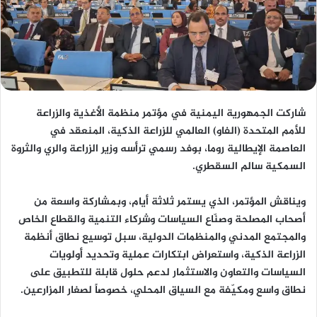
شاركت
الجمهورية اليمنية
في مؤتمر منظمة الأغذية والزراعة
للأمم المتحدة
(الفاو)
العالمي للزراعة الذكية، المنعقد في
العاصمة الإيطالية
روما
، بوفد رسمي ترأسه
وزير الزراعة والري والثروة
السمكية سالم السقطري
.
ويناقش المؤتمر، الذي يستمر ثلاثة أيام، وبمشاركة واسعة من
أصحاب المصلحة وصنّاع السياسات وشركاء التنمية والقطاع الخاص
والمجتمع المدني والمنظمات الدولية
، سبل
توسيع نطاق أنظمة
الزراعة الذكية
، واستعراض
ابتكارات عملية
وتحديد
أولويات
السياسات والتعاون والاستثمار
لدعم حلول قابلة للتطبيق على
نطاق واسع ومكيّفة مع السياق المحلي، خصوصاً
لصغار المزارعين
.