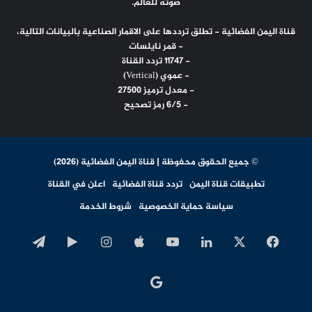
صوته للعالم.
قناة اليمن الفضائية - تطلق ترددها على الاقمار الصناعية بالبيانات التالية،
- قمر نايلسات
- 11747 تردد القناة
- عموي (Vertical)
- معدل ترميز 27500
- 6/5 رمز تصحيح
© جميع الحقوق محفوظة | قناة اليمن الفضائية (2026)
تطبيقات قناة اليمن
تردد قناة الفضائية
اعلن في القناة
سياسة حماية الخصوصية
شروط الخدمة
‫X
فيسبوك
لينكدإن
‫YouTube
انستقرام
‏Google
تيلقرا
Play
اخبار