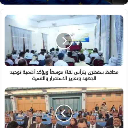
محافظ
سقطرى
يترأس
لقاءً
موسعاً
ويؤكد
أهمية
توحيد
الجهود
محافظ سقطرى يترأس لقاءً موسعاً ويؤكد أهمية توحيد
وتعزيز
الجهود وتعزيز الاستقرار والتنمية
الاستقرار
والتنمية
اليمن
يشارك
في
مؤتمر
منظمة
(الفاو)
العالمي