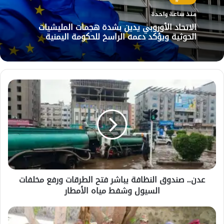
منذ ساعة واحدة
الاتحاد الأوروبي يدين بشدة هجمات المليشيات
الحوثية ويؤكد دعمه الراسخ للحكومة اليمنية
عدن..
صندوق
النظافة
يباشر
فتح
الطرقات
ورفع
مخلفات
السيول
عدن.. صندوق النظافة يباشر فتح الطرقات ورفع مخلفات
وشفط
السيول وشفط مياه الأمطار
مياه
الأمطار
عضو
مجلس