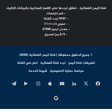
قناة اليمن الفضائية - تطلق ترددها على الاقمار الصناعية بالبيانات التالية،
- قمر نايلسات
- 11747 تردد القناة
- عموي (Vertical)
- معدل ترميز 27500
- 6/5 رمز تصحيح
© جميع الحقوق محفوظة | قناة اليمن الفضائية (2026)
تطبيقات قناة اليمن
تردد قناة الفضائية
اعلن في القناة
سياسة حماية الخصوصية
شروط الخدمة
‫X
فيسبوك
لينكدإن
‫YouTube
انستقرام
‏Google
تيلقرا
Play
اخبار
جوجل