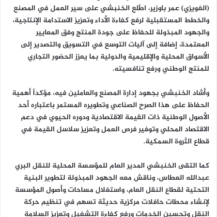
(الغويزي) عمر باوزير
، اطّلع الخنبشي على سير العمل في المصنع
والخطط المستقبلية لرفع كفاءة الأداء وتعزيز الاستدامة الإنتاجية،
والجهود المبذولة للحفاظ على جودة المنتج وفق المعايير
المعتمدة، إضافة إلى آليات التوسع في التسويق والتصدير إلى
الأسواق المحلية والإقليمية والدولية بما يعزز الحضور التجاري
للمنتج الوطني ورفع تنافسيته.
وأشاد الخنبشي بجهود إدارة المصنع والعاملين فيه، مؤكداً أهمية
الحفاظ على هذا الصرح الصناعي وتطويره المستمر باعتباره أحد
الأصول الوطنية ذات القيمة الاقتصادية ودوره الحيوي في دعم
الاقتصاد المحلي وتوفير فرص العمل وتعزيز سلاسل القيمة في
قطاع الثروة السمكية.
كما التقى الخنبشي
المدير العام للمؤسسة المحلية للنقل البري
عبدالله العطاس
، وناقش معه الجهود المبذولة لتطوير البنية
التحتية لقطاع النقل العام، واستغلال مساحات وأصول المؤسسة
لإنشاء محطات حافلات مركزية حديثة تسهم في تنظيم حركة
النقل وتحسين الخدمات ورفع كفاءة التشغيل وتعزيز السلامة