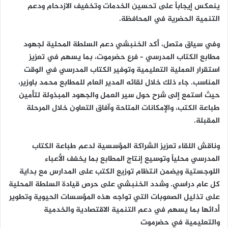
ينعكس إيجاباً على تحسين الخدمات وتخفيف الازدحام ودعم
التنمية الحضرية في المحافظة.
وفي سياق متصل، أكد الخنبشي دعم السلطة المحلية لجهود
مطابع الكتاب المدرسي – فرع حضرموت
، بما يسهم في تعزيز
استقرار العملية التعليمية وتوفير الكتاب المدرسي في الوقت
المناسب. جاء ذلك خلال لقائه المدير العام للمطابع محمد باوزير،
حيث استمع إلى شرح حول سير العمل والجهود المبذولة لتأمين
طباعة الكتب، والإمكانات المتاحة وآفاق التعاون خلال المرحلة
المقبلة.
وناقش اللقاء تعزيز الشراكة المؤسسية لدعم طباعة الكتاب
المدرسي محلياً وتوسيع إنتاج المطابع بما يخفف الأعباء
اللوجستية ويضمن انتظام توزيع الكتب على المدارس مع بداية
كل عام دراسي. وشدد الخنبشي على حرص قيادة السلطة المحلية
على تذليل الصعوبات التي تواجه هذه المؤسسات الحيوية وتطوير
أدائها بما يسهم في دعم التنمية الاقتصادية والخدمية
والتعليمية في حضرموت