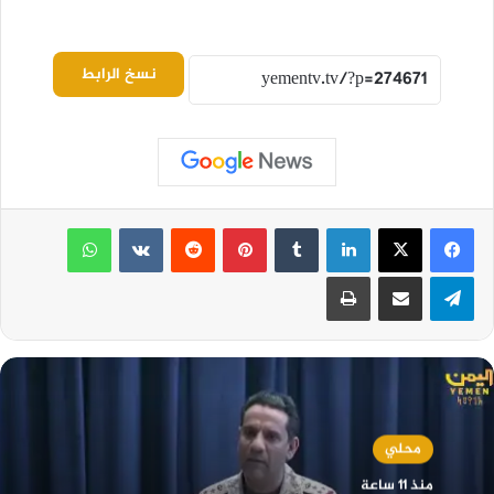
نسخ الرابط
لينكدإن
بينتيريست
واتساب
تيلقرام
مشاركة عبر البريد
طباعة
محلي
منذ 11 ساعة