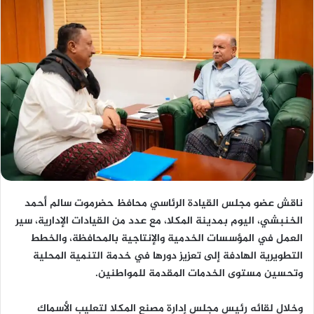
ناقش
عضو مجلس القيادة الرئاسي محافظ حضرموت سالم أحمد
الخنبشي
، اليوم بمدينة المكلا، مع عدد من القيادات الإدارية، سير
العمل في المؤسسات الخدمية والإنتاجية بالمحافظة، والخطط
التطويرية الهادفة إلى تعزيز دورها في خدمة التنمية المحلية
وتحسين مستوى الخدمات المقدمة للمواطنين.
وخلال لقائه
رئيس مجلس إدارة مصنع المكلا لتعليب الأسماك