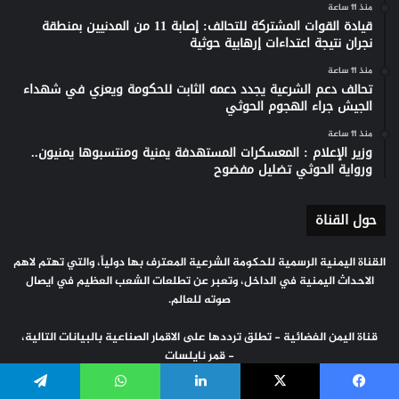
منذ 11 ساعة
قيادة القوات المشتركة للتحالف: إصابة 11 من المدنيين بمنطقة
نجران نتيجة اعتداءات إرهابية حوثية
منذ 11 ساعة
تحالف دعم الشرعية يجدد دعمه الثابت للحكومة ويعزي في شهداء
الجيش جراء الهجوم الحوثي
منذ 11 ساعة
وزير الإعلام : المعسكرات المستهدفة يمنية ومنتسبوها يمنيون..
ورواية الحوثي تضليل مفضوح
حول القناة
القناة اليمنية الرسمية للحكومة الشرعية المعترف بها دولياً، والتي تهتم لاهم
الاحداث اليمنية في الداخل، وتعبر عن تطلعات الشعب العظيم في ايصال
صوته للعالم.
قناة اليمن الفضائية - تطلق ترددها على الاقمار الصناعية بالبيانات التالية،
- قمر نايلسات
- 11747 تردد القناة
- عموي (Vertical)
يسبوك
‫X
لينكدإن
واتساب
تيلقرام