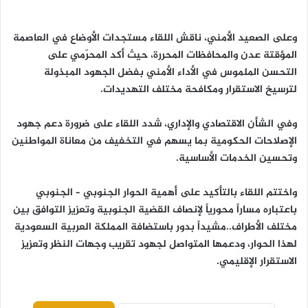
وعلى الصعيد الأمني، ناقش اللقاء مستجدات الأوضاع في العاصمة
المؤقتة عدن والمحافظات المحررة، حيث أكد المحرّمي على
التحسن الملموس في الأداء الأمني بفضل الجهود المبذولة
لترسيخ الاستقرار ومكافحة مختلف التهديدات.
وفي الشأن الاقتصادي والإداري، شدد اللقاء على ضرورة دعم جهود
الإصلاحات الحكومية بما يسهم في التخفيف من معاناة المواطنين
وتحسين الخدمات الأساسية.
واختتم اللقاء بالتأكيد على أهمية الحوار الجنوبي – الجنوبي
باعتباره مساراً محورياً لإنصاف القضية الجنوبية وتعزيز التوافق بين
مختلف الأطراف..مشيداً بدور باستضافة المملكة العربية السعودية
لهذا الحوار، ودعمها المتواصل لجهود تقريب وجهات النظر وتعزيز
الاستقرار الإقليمي.