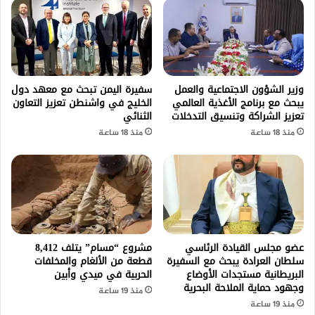
وزير الشؤون الاجتماعية والعمل
سفيرة اليمن تبحث مع معهد دول
يبحث مع برنامج الأغذية العالمي
الخليج في واشنطن تعزيز التعاون
تعزيز الشراكة وتنسيق التدخلات
الثنائي
منذ 18 ساعة
منذ 18 ساعة
عضو مجلس القيادة الرئاسي
مشروع “مسام” يتلف 8,412
سلطان العرادة يبحث مع السفيرة
قطعة من الألغام والمخلفات
البريطانية مستجدات الأوضاع
الحربية في ميدي وأبين
وجهود حماية الملاحة البحرية
منذ 19 ساعة
منذ 19 ساعة