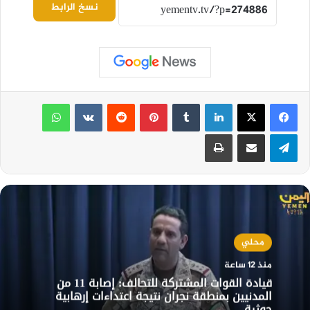
نسخ الرابط
لينكدإن
بينتيريست
واتساب
تيلقرام
مشاركة عبر البريد
طباعة
محلي
منذ 12 ساعة
قيادة القوات المشتركة للتحالف: إصابة 11 من
المدنيين بمنطقة نجران نتيجة اعتداءات إرهابية
حوثية