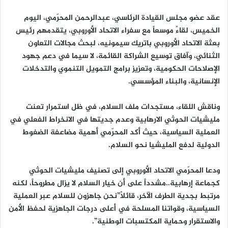
عقد عضو مجلس القيادة الرئاسي، عبدالرحمن المحرّمي، اليوم
الخميس، لقاءً موسعاً مع سفراء الاتحاد الأوروبي، يتقدمهم رئيس
بعثة الاتحاد الأوروبي باتريك سيمونيه، لبحث مجالات التعاون
الثنائي، وآفاق توسيع الشراكة القائمة، لا سيما في دعم جهود
الإصلاحات الحكومية، وتعزيز برامج التمويل التنموي والتدخلات
الإنسانية، والبناء المؤسسي.
وناقش اللقاء، مستجدات ملف السلام، في ظل استمرار تعنت
مليشيات الحوثي الارهابية وعدم جديتها في الانخراط الفعلي في
العملية السياسية، حيث أكد المحرّمي أهمية مضاعفة الضغوط
الدولية لدفع المليشيا نحو السلام.
ودعا المحرّمي الاتحاد الأوروبي إلى تصنيف مليشيات الحوثي
كجماعة إرهابية..مشدداً على أن خيار السلام لا يزال مطروحاً، لكنه
مرتبط بجدية الطرف الآخر، قائلاً”نحن جاهزون للسلام عبر العملية
السياسية، وقواتنا المسلحة في أعلى درجات الجاهزية لحفظ الأمن
والاستقرار وحماية المكتسبات الوطنية”.