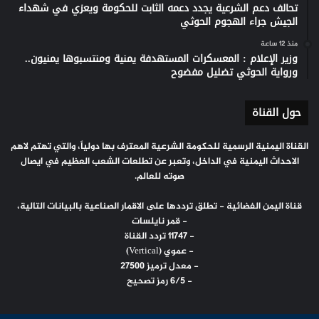
تحالف دعم الشرعية يجدد دعمه الثابت للحكومة ويعزي في شهداء
الجيش جراء الهجوم الحوثي
منذ 12 ساعة
وزير الإعلام : المعسكرات المستهدفة يمنية ومنتسبوها يمنيون..
ورواية الحوثي تضليل مفضوح
حول القناة
القناة اليمنية الرسمية للحكومة الشرعية المعترف بها دولياً، والتي تهتم لاهم
الاحداث اليمنية في الداخل، وتعبر عن تطلعات الشعب العظيم في ايصال
صوته للعالم.
قناة اليمن الفضائية - تطلق ترددها على الاقمار الصناعية بالبيانات التالية،
- قمر نايلسات
- 11747 تردد القناة
- عموي (Vertical)
- معدل ترميز 27500
- 6/5 رمز تصحيح