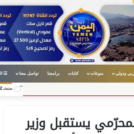
بي ودولي
منوعات
كتابات
برامجنا
تواصل معنا
ال
2
صنعاء
محرّمي يستقبل وزير