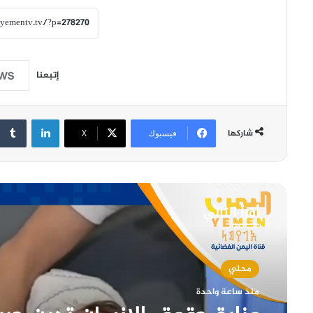
إتبعنا
لينكدإن
شاركها
فيسبوك
‫X
أقرأ التالي
محلي
منذ ساعة واحدة