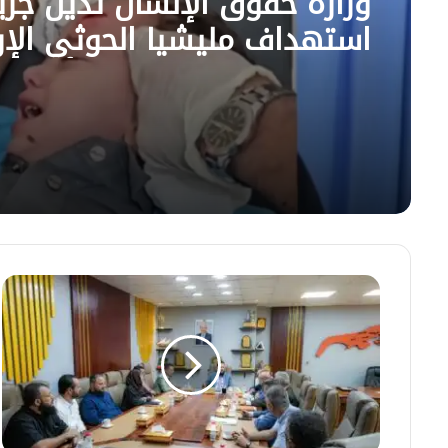
وزارة حقوق الإنسان تدين جري
استهداف مليشيا الحوثي الإر
لمخيمات النازحين في مأرب
محافظ
عدن
يؤكد
أهمية
توحيد
الجهود
والاستفادة
من