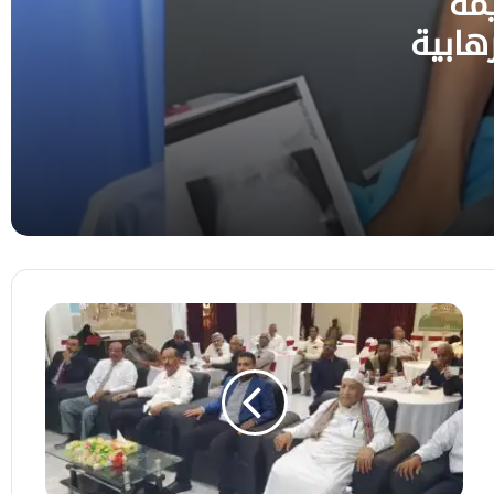
مة
هابية
اليمن تدين اعتداءات مليشيات الحوثي الارهابية
على السعودية وتؤكد أن دعم الدولة اليمنية
هو السبيل الوحيد لإنهاء التهديد الإرهابي
الجامعة العربية تدين هجمات الحوثيين على
مواقع القوات المسلحة ومنطقة نجران
السعودية
الأرصاد تتوقّع استمرار الطقس شديد الحرارة
وأمطار رعدية في عدة مناطق
انعقاد
ورشة
عمل
بسيئون
لإعداد
خارطة
طريق
لتعزيز