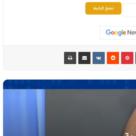
نسخ الرابط
بينتيريست
مشاركة عبر البريد
طباعة
وزارة حقوق الإنسان تدين جريمة استهداف
مليشيا الحوثي الإرهابية لمخيمات النازحين في
مأرب
السفارة البريطانية تندد بهجمات الحوثيين
وتعتبرها تصعيداً لا يخدم الشعب اليمني
ومستقبله
وزارة الصحة تعلن حصيلة أولية لضحايا القصف
الحوثي على أحياء سكنية ومخيمات النازحين
في مأرب