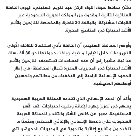
حجة – سبأنت:
دشّن محافظ حجة، اللواء الركن عبدالكريم السنيني، اليوم، القافلة
الغذائية الثانية المقدمة من المملكة العربية السعودية عبر
القوات المشتركة، والبالغة 30 قاطرة، والمخصصة للنازحين والأسر
الأشد احتياجًا في المناطق المحررة.
وأوضح المحافظ السنيني أن القافلة تأتي استكمالا للقافلة الأولى
التي وصلت خلال الأيام الماضية، وبلغت حمولتها نحو 30 ألف سلة
غذائية..مشيرا إلى أن هذه المساعدات تستهدف النازحين والأسر
الأشد احتياجًا في المديريات المحررة شمال المحافظة، في إطار
الجهود الإنسانية الرامية إلى التخفيف من معاناتهم وتحسين
أوضاعهم المعيشية.
وأكد أن الدعم الإنساني الذي تقدمه المملكة العربية السعودية
يسهم في تعزيز جهود الإغاثة وتلبية احتياجات آلاف الأسر
المستفيدة..معبرا عن خالص الشكر والتقدير للمملكة العربية
السعودية على دعمها الإنساني والإغاثي المستمر، ومثمنًا ما
تنفذه من مشاريع إغاثية وتنموية في المديريات المحررة، والتي