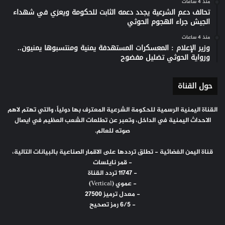
منذ 4 ساعات
تحالف دعم الشرعية يجدد دعمه الثابت للحكومة ويعزي في شهداء
الجيش جراء الهجوم الحوثي
منذ 4 ساعات
وزير الإعلام : المعسكرات المستهدفة يمنية ومنتسبوها يمنيون..
ورواية الحوثي تضليل مفضوح
حول القناة
القناة اليمنية الرسمية للحكومة الشرعية المعترف بها دولياً، والتي تهتم لاهم
الاحداث اليمنية في الداخل، وتعبر عن تطلعات الشعب العظيم في ايصال
صوته للعالم.
قناة اليمن الفضائية - تطلق ترددها على الاقمار الصناعية بالبيانات التالية،
- قمر نايلسات
- 11747 تردد القناة
- عموي (Vertical)
- معدل ترميز 27500
- 6/5 رمز تصحيح