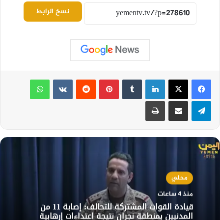
نسخ الرابط
لينكدإن
بينتيريست
واتساب
تيلقرام
مشاركة عبر البريد
طباعة
محلي
منذ 4 ساعات
قيادة القوات المشتركة للتحالف: إصابة 11 من
المدنيين بمنطقة نجران نتيجة اعتداءات إرهابية