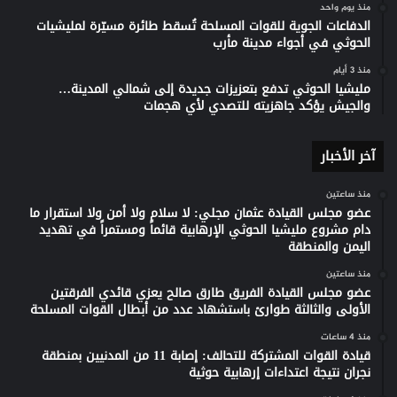
منذ يوم واحد
الدفاعات الجوية للقوات المسلحة تُسقط طائرة مسيّرة لمليشيات
الحوثي في أجواء مدينة مأرب
منذ 3 أيام
مليشيا الحوثي تدفع بتعزيزات جديدة إلى شمالي المدينة…
والجيش يؤكد جاهزيته للتصدي لأي هجمات
آخر الأخبار
منذ ساعتين
عضو مجلس القيادة عثمان مجلي: لا سلام ولا أمن ولا استقرار ما
دام مشروع مليشيا الحوثي الإرهابية قائماً ومستمراً في تهديد
اليمن والمنطقة
منذ ساعتين
عضو مجلس القيادة الفريق طارق صالح يعزي قائدي الفرقتين
الأولى والثالثة طوارئ باستشهاد عدد من أبطال القوات المسلحة
منذ 4 ساعات
قيادة القوات المشتركة للتحالف: إصابة 11 من المدنيين بمنطقة
نجران نتيجة اعتداءات إرهابية حوثية