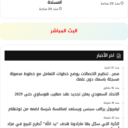
المسلحة
منذ 20 ساعة
منذ 20 ساعة
البث المباشر
اخر الأخبار
منذ 37 ثانية
مصر.. تنظيم الاتصالات يوضح خطوات التعامل مع خطوط محمولة
مسجلة باسمك دون علمك
منذ 10 دقائق
الاتحاد السعودي يعلن تجديد عقد صهيب هوساوي حتى 2029
منذ 16 دقيقة
ليفربول يراقب سبنس ويستعد لمنافسة شرسة لضمه من توتنهام
منذ 21 دقيقة
الكرة التي سجّل بها مارادونا هدف “يد الله” تُطرح للبيع في مزاد