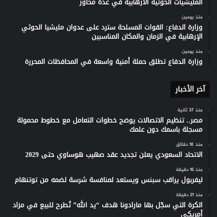
المليشيات الحوثية الارهابية في عدة محاور
منذ يومين
وزارة الدفاع: القوات المسلحة سترد على عدوان مليشيا الحوثي
الإرهابية في الزمان والمكان المناسبين
منذ يومين
وزارة الدفاع تطلق حملة أمنية واسعة في المحافظات المحررة
آخر الأخبار
منذ 37 ثانية
مصر.. تنظيم الاتصالات يوضح خطوات التعامل مع خطوط محمولة
مسجلة باسمك دون علمك
منذ 10 دقائق
الاتحاد السعودي يعلن تجديد عقد صهيب هوساوي حتى 2029
منذ 16 دقيقة
ليفربول يراقب سبنس ويستعد لمنافسة شرسة لضمه من توتنهام
منذ 21 دقيقة
الكرة التي سجّل بها مارادونا هدف “يد الله” تُطرح للبيع في مزاد
أمريكي