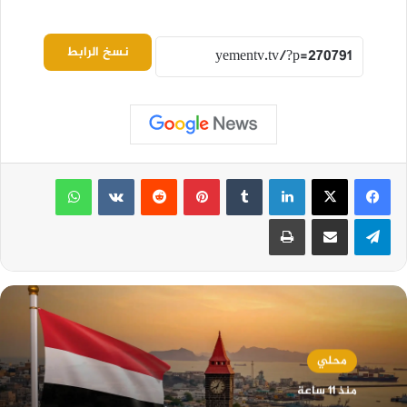
نسخ الرابط
لينكدإن
بينتيريست
واتساب
تيلقرام
مشاركة عبر البريد
طباعة
محلي
منذ 11 ساعة