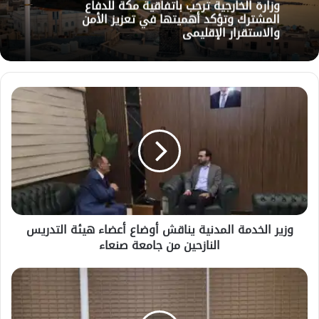
وزارة الخارجية ترحب باتفاقية مكة للدفاع
المشترك وتؤكد أهميتها في تعزيز الأمن
والاستقرار الإقليمي
وزير
الخدمة
المدنية
يناقش
أوضاع
أعضاء
هيئة
التدريس
النازحين
وزير الخدمة المدنية يناقش أوضاع أعضاء هيئة التدريس
من
النازحين من جامعة صنعاء
جامعة
صنعاء
محافظ
البنك
المركزي
يناقش