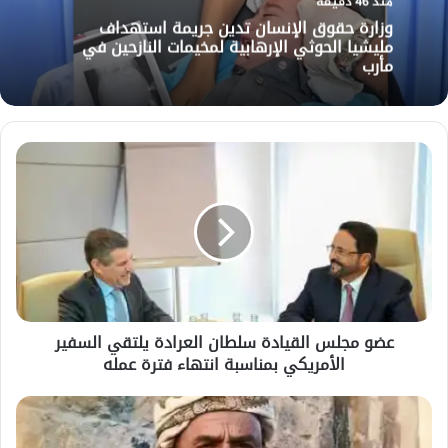
منذ 46 دقيقة
وزارة حقوق الإنسان تدين جريمة استهداف
مليشيا الحوثي الإرهابية لمخيمات النازحين في
مأرب
عضو
مجلس
القيادة
سلطان
العرادة
يلتقي
السفير
الأمريكي
بمناسبة
عضو مجلس القيادة سلطان العرادة يلتقي السفير
انتهاء
الأمريكي بمناسبة انتهاء فترة عمله
فترة
عمله
عمران..
مقتل
شيخ