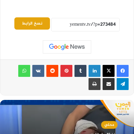
نسخ الرابط
لينكدإن
بينتيريست
واتساب
تيلقرام
مشاركة عبر البريد
طباعة
محلي