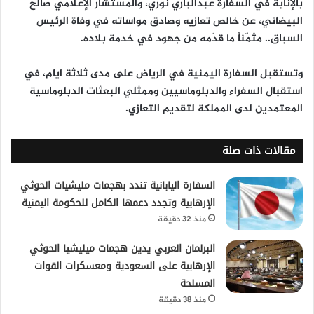
بالإنابة في السفارة عبدالباري نوري، والمستشار الإعلامي صالح
البيضاني، عن خالص تعازيه وصادق مواساته في وفاة الرئيس
السباق.. مثمّناً ما قدّمه من جهود في خدمة بلاده.
وتستقبل السفارة اليمنية في الرياض على مدى ثلاثة ايام، في
استقبال السفراء والدبلوماسيين وممثلي البعثات الدبلوماسية
المعتمدين لدى المملكة لتقديم التعازي.
مقالات ذات صلة
السفارة اليابانية تندد بهجمات مليشيات الحوثي
الإرهابية وتجدد دعمها الكامل للحكومة اليمنية
منذ 32 دقيقة
البرلمان العربي يدين هجمات ميليشيا الحوثي
الإرهابية على السعودية ومعسكرات القوات
المسلحة
منذ 38 دقيقة