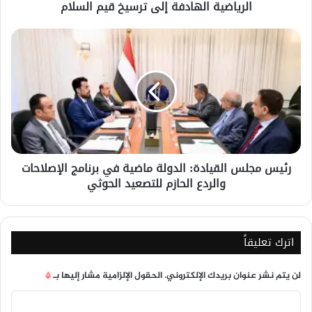
الرياضية الهادفة إلى ترسيخ قيم السلام
إلى
ترسيخ
قيم
رئيس
السلام
مجلس
القيادة:
الدولة
ماضية
في
برنامج
الإصلاحات
والردع
رئيس مجلس القيادة: الدولة ماضية في برنامج الإصلاحات
الحازم
والردع الحازم للتصعيد الحوثي
للتصعيد
الحوثي
اترك تعليقاً
لن يتم نشر عنوان بريدك الإلكتروني.
الحقول الإلزامية مشار إليها بـ
*
ا