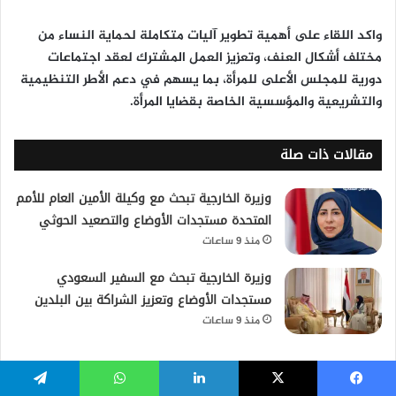
يسبوك
‫X
لينكدإن
واتساب
تيلقرام