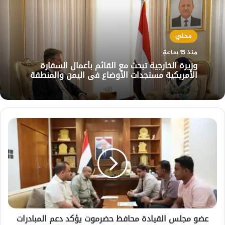
محلي
منذ 15 ساعة
وزيرة الخارجية تبحث مع القائم بأعمال السفارة
الأمريكية مستجدات الأوضاع في اليمن والمنطقة
عضو
مجلس
القيادة
محافظ
حضرموت
يؤكد
دعم
المبادرات
الرياضية
عضو مجلس القيادة محافظ حضرموت يؤكد دعم المبادرات
الهادفة