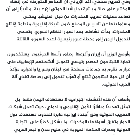
وفي تصريح صحفي، أكد الإرياني أن العناصر المتورطة في إنشاء
المختبر على صلة مباشرة بمليشيا الحوثي الإرهابية، مشيرًا إلى أن
تصاعد عمليات تهريب المخدرات من قبل المليشيا يعكس
مسؤوليتها عن تأسيس المصنع ضمن شبكة إقليمية منظمة لإنتاج
المخدرات، بدأت نشاطها بعد انهيار النظام السوري، وتسعى
لتحويل اليمن إلى محطة عبور رئيسية لهذه السموم القاتلة.
وأوضح الوزير أن إيران وأذرعها، وعلى رأسها الحوثيون، يستخدمون
تجارة الكبتاجون كمصدر رئيسي لتمويل أنشطتهم الإرهابية، على
غرار ما تقوم به جماعات مسلحة في لبنان وسوريا والعراق، مؤكدًا
أن كل حبة كبتاجون تُنتج أو تُهرّب تتحول إلى رصاصة تغذي آلة
الحرب الحوثية.
وأضاف أن هذه الأنشطة الإجرامية لا تستهدف اليمن فقط، بل
تمثل تهديدًا مباشرًا للأمن الإقليمي والدولي، حيث تعمل شبكات
التهريب الحوثية وفق أجندة إيرانية عابرة للحدود، تستهدف دول
الجوار وتغرق أسواقها بالمخدرات، ما يشكل خطرًا على التجارة
الدولية وممرات الملاحة الحيوية في خليج عدن والبحر العربي