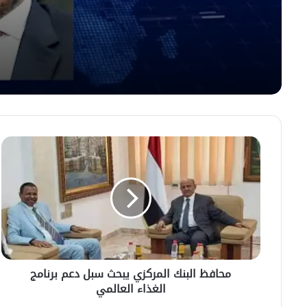
والثالثة طوارئ باستشهاد عد
أبطال القوات المسلحة
محافظ
البنك
المركزي
يبحث
سبل
دعم
برنامج
الغذاء
العالمي
محافظ البنك المركزي يبحث سبل دعم برنامج
الغذاء العالمي