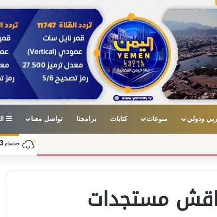
بي ودولي
منوعات
كتابات
برامجنا
تواصل معنا
ال
3
صنعاء
يناقش مستجدات