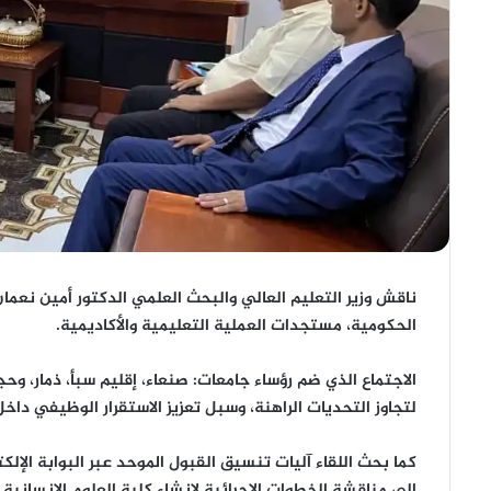
ناقش وزير التعليم العالي والبحث العلمي
الدكتور أمين نعما
الحكومية، مستجدات
العملية التعليمية والأكاديمية
.
الاجتماع الذي ضم رؤساء جامعات:
صنعاء، إقليم سبأ، ذمار، وحج
لتجاوز التحديات الراهنة، وسبل تعزيز
الاستقرار الوظيفي
داخل 
كما بحث اللقاء آليات
تنسيق القبول الموحد عبر البوابة الإلكت
إلى مناقشة الخطوات الإجرائية لإنشاء
كلية العلوم الإنسانية