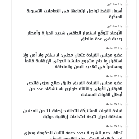
منذ ساعتين
أسعار النفط تواصل ارتفاعها في التعاملات الآسيوية
المبكرة
منذ ساعتين
الأرصاد تتوقّع استمرار الطقس شديد الحرارة وأمطار
رعدية في عدة مناطق
منذ 12 ساعة
عضو مجلس القيادة عثمان مجلي: لا سلام ولا أمن ولا
استقرار ما دام مشروع مليشيا الحوثي الإرهابية قائماً
ومستمراً في تهديد اليمن والمنطقة
منذ 12 ساعة
عضو مجلس القيادة الفريق طارق صالح يعزي قائدي
الفرقتين الأولى والثالثة طوارئ باستشهاد عدد من
أبطال القوات المسلحة
منذ 15 ساعة
قيادة القوات المشتركة للتحالف: إصابة 11 من المدنيين
بمنطقة نجران نتيجة اعتداءات إرهابية حوثية
منذ 15 ساعة
تحالف دعم الشرعية يجدد دعمه الثابت للحكومة ويعزي
في شهداء الجيش جراء الهجوم الحوثي