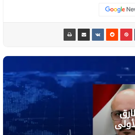
بينتيريست
مشاركة عبر البريد
طباعة
عضو مجلس القيادة الفريق طارق صالح يعزي
قائدي الفرقتين الأولى والثالثة طوارئ
باستشهاد عدد من أبطال القوات المسلحة
قيادة القوات المشتركة للتحالف: إصابة 11 من
المدنيين بمنطقة نجران نتيجة اعتداءات إرهابية
حوثية
تحالف دعم الشرعية يجدد دعمه الثابت للحكومة
ويعزي في شهداء الجيش جراء الهجوم
الحوثي
ارق
أولى
وزير الإعلام : المعسكرات المستهدفة يمنية
ومنتسبوها يمنيون.. ورواية الحوثي تضليل