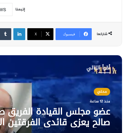
إتبعنا
لينكدإن
شاركها
فيسبوك
‫X
أقرأ التالي
محلي
منذ 12 ساعة
عضو مجلس القيادة الفريق ط
صالح يعزي قائدي الفرقتين ال