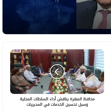
د من
مفضوح
التكتل الوطني للأحزاب: مليشيا الحوثي
أسقطت خيار السلام ولا بد من الحسم
واستعادة الدولة
عضو مجلس القيادة المحرّمي يستقبل وزير
الدولة لشؤون المرأة ويؤكد أهمية تعزيز دور
المرأة في مسيرة التنمية
محافظ
المهرة
يناقش
أداء
السلطات
المحلية
وسبل
تحسين
الخدمات
محافظ المهرة يناقش أداء السلطات المحلية
في
وسبل تحسين الخدمات في المديريات
المديريات