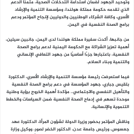
وتوحيد الجهود لضمان استدامة التدخلات الصحية، مثمنًا الدعم
الذي تقدمه حكومة مملكة هولندا، ومؤسسة التنمية والإرشاد
الأسري، وكافة الشركاء الوطنيين والدوليين لإنجاح المؤتمر ودعم
برامج الصحة النفسية في اليمن.
من جانبها، أكدت سفيرة مملكة هولندا لدى اليمن، جانبين سيلين،
أهمية تعزيز الشراكة مع الحكومة اليمنية لدعم برامج الصحة
النفسية، باعتبارها جزءًا أساسيًا من جهود التعافي الإنساني
والتنمية وبناء السلام.
فيما استعرضت رئيسة مؤسسة التنمية والإرشاد الأسري، الدكتورة
بلقيس جباري، جهود المؤسسة في دعم برامج الصحة النفسية
والتأهيل النفسي والاجتماعي.. مؤكدة أهمية الخروج برؤية وطنية
موحدة تسهم في إدماج الصحة النفسية ضمن السياسات والخطط
التنموية والإنسانية.
وناقش المؤتمر بحضور وزيرة الدولة لشؤون المرأة، الدكتورة عهد
جعسوس، ورئيس جامعة عدن، الدكتور الخضر لصور، ووكيل وزارة