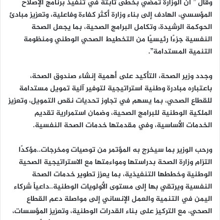
وقال ” أن الوزارة تمضي بخطى ثابتة في تنفيذ برنامج الإصلاح
المؤسسي، الهادف إلى بناء وزارة أكثر كفاءة وفاعلية، وتعزيز مبادئ
الحوكمة الرشيدة، وتكامل البرامج الصحية، بما يجعل الصحة
النفسية جزءًا رئيسيًا من التخطيط الصحي الوطني ومنظومة
التنمية المستدامة”.
وجدد وزير الصحة، التأكيد على أهمية إنشاء صندوق الصحة،
باعتباره مبادرة وطنية استراتيجية لتوفير آلية تمويل مستدامة
للقطاع الصحي، بما يسهم في تجاوز تحديات نقص التمويل، وتعزيز
الملكية الوطنية للبرامج الصحية، وضمان استمرارية تقديم
الخدمات الأساسية، وفي مقدمتها خدمات الصحة النفسية.
ورحب الوزير بما سيخرج به المؤتمر من توصيات ومخرجات..مؤكدًا
التزام وزارة الصحة بدراستها ومواءمتها مع الاستراتيجية الصحية
الوطنية وخططها التنفيذية، بما يعزز تطوير خدمات الصحة
النفسية ويرتقي بها إلى مستوى الأولويات الوطنية..داعياً شركاء
اليمن في التنمية والعمل الإنساني إلى مواصلة دعم القطاع
الصحي، مع التركيز على بناء القدرات الوطنية، وتعزيز المؤسسات،