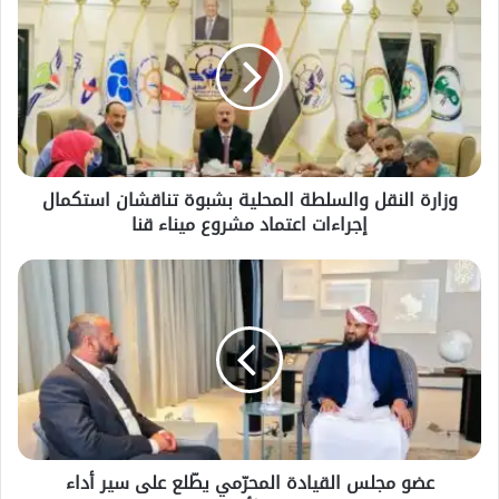
النقل
والسلطة
المحلية
بشبوة
تناقشان
استكمال
إجراءات
اعتماد
وزارة النقل والسلطة المحلية بشبوة تناقشان استكمال
مشروع
إجراءات اعتماد مشروع ميناء قنا
ميناء
قنا
عضو
مجلس
القيادة
المحرّمي
يطّلع
على
سير
أداء
القطاعات
عضو مجلس القيادة المحرّمي يطّلع على سير أداء
الخدمية