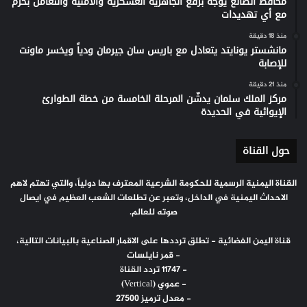
محافظ الضالع يوجّه برفع الجاهزية العسكرية والأمنية والتعامل بحزم
مع أي تهديدات
منذ 18 دقيقة
مانشستر يونايتد يتعادل مع باريس سان جيرمان ودياً ويخسر ماونت
للإصابة
منذ 21 دقيقة
مركز الملك سلمان يدشّن المرحلة الخامسة من خطة الطوارئ
الإيوائية في الحديدة
حول القناة
القناة اليمنية الرسمية للحكومة الشرعية المعترف بها دولياً، والتي تهتم لاهم
الاحداث اليمنية في الداخل، وتعبر عن تطلعات الشعب العظيم في ايصال
صوته للعالم.
قناة اليمن الفضائية - تطلق ترددها على الاقمار الصناعية بالبيانات التالية،
- قمر نايلسات
- 11747 تردد القناة
- عموي (Vertical)
- معدل ترميز 27500