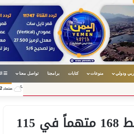
بي ودولي
منوعات
كتابات
برامجنا
تواصل معنا
ال
2
صنعاء
مكافحة المخدرات تضبط 168 متهماً في 115