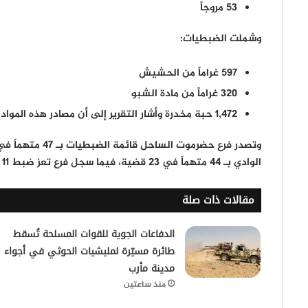
53 مروجاً
وشملت الضبطيات:
597 غراماً
من الحشيش
320 غراماً
من مادة الشبو
1,472 حبة مخدرة
وأشار التقرير إلى أن مصادر هذه المواد
وتصدر
فرع حضرموت الساحل
قائمة الضبطيات بـ
47 متهماً
في
الوادي
بـ
44 متهماً
في
23 قضية
، فيما سجل
فرع تعز
ضبط
11 متهماً
مقالات ذات صلة
الدفاعات الجوية للقوات المسلحة تُسقط
طائرة مسيّرة لمليشيات الحوثي في أجواء
مدينة مأرب
منذ ساعتين