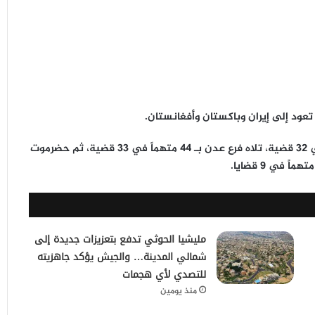
 تعود إلى
إيران وباكستان وأفغانستان
.
32 قضية
، تلاه
فرع عدن
بـ
44 متهماً
في
33 قضية
، ثم
حضرموت
في
9 قضايا
.
مليشيا الحوثي تدفع بتعزيزات جديدة إلى
شمالي المدينة… والجيش يؤكد جاهزيته
للتصدي لأي هجمات
منذ يومين