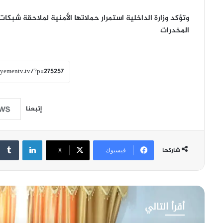
وتؤكد وزارة الداخلية استمرار حملاتها الأمنية لملاحقة شبكات
المخدرات
إتبعنا
لينكدإن
شاركها
فيسبوك
‫X
أقرأ التالي