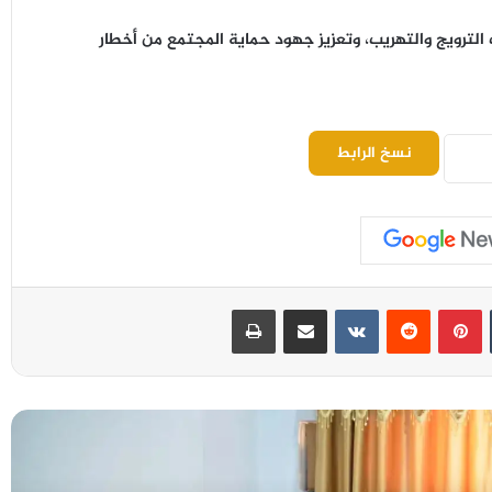
 الترويج والتهريب، وتعزيز جهود حماية المجتمع من أخطار
نسخ الرابط
بينتيريست
مشاركة عبر البريد
طباعة
شرطة الضالع تضبط 1593 متهماً خلال النصف
الأول من 2026 وتوجّه برفع الجاهزية الأمنية
عملية أمنية وعسكرية تضبط معملاً للمتفجرات
وتلقي القبض على مطلوبين أمنياً في العبر