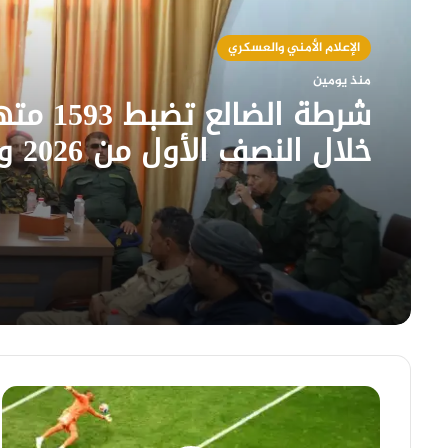
الإعلام الأمني والعسكري
منذ يومين
شرطة الضالع تضبط 
خلال الن
برفع الجاهزية الأمنية
ألمانيا
تسحق
كوراساو