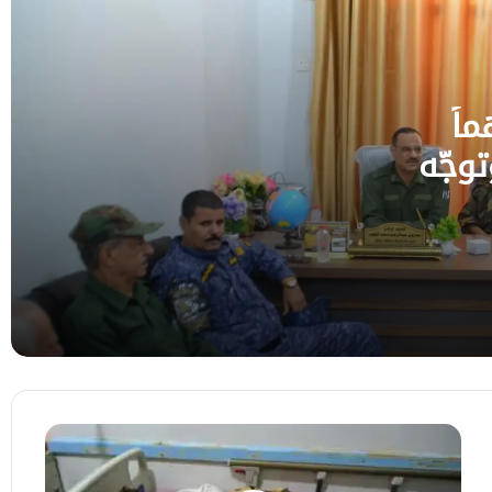
تعز.. مقتل وإصابة عدد من عناصر مليشيات
الحوثي الإرهابية
1593 متهماً
صف الأول من 2026 وتوجّه
الجيش يستهدف تعزيزات حوثية في جبهة
مريس ويكبّد المليشيا خسائر في العتاد
والأرواح
مليشيا الحوثي تقصف مناطق مأهولة بالسكان
وتثير الذعر بين الأهالي في الحديدة وتعز
تعز.. قوات الجيش تحبط محاولات تسلل حوثية
وتكبّد المليشيا خسائر في عدة جبهات
تسجيل
أكثر
من