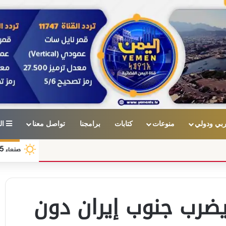
بي ودولي
منوعات
كتابات
برامجنا
تواصل معنا
ال
5
صنعاء
4.7 درجات يضرب جنوب إيران دون