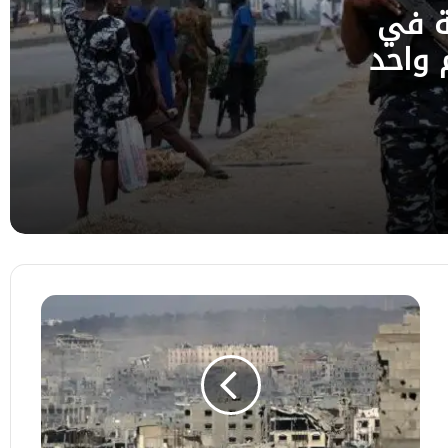
ولايات أخرى
ر من 300 رهينة في
 واحد
زلزال بقوة 4.8 درجات يضرب قبالة السواحل
الروسية دون تسجيل تسونامي
الولايات المتحدة وباكستان تتفقان على تعزيز
التعاون في مكافحة الإرهاب
القيادة المركزية الأمريكية : المسار الجنوبي
في مضيق هرمز مفتوح أمام السفن التجارية
مرصد
التعاون
الإسلامي:
35
شهيداً
و176
جريحاً