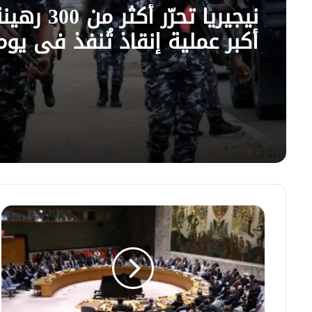
نيجيريا تحرّر أكث
أكبر عملية إنقاذ تُنفذ في يوم
مجلس
الأمن
يناقش
الهجوم
على
محطة
براكة