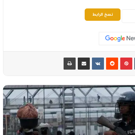
نسخ الرابط
بينتيريست
مشاركة عبر البريد
طباعة
نيجيريا تحرّر أكثر من 300 رهينة في أكبر عملية
إنقاذ تُنفذ في يوم واحد
زلزال بقوة 5.1 درجات يضرب محافظة كوماموتو
دون تسجيل خسائر
مصرع 14 شخصًا جراء صواعق في جاركاند..
والأمطار الموسمية تواصل حصد الأرواح في