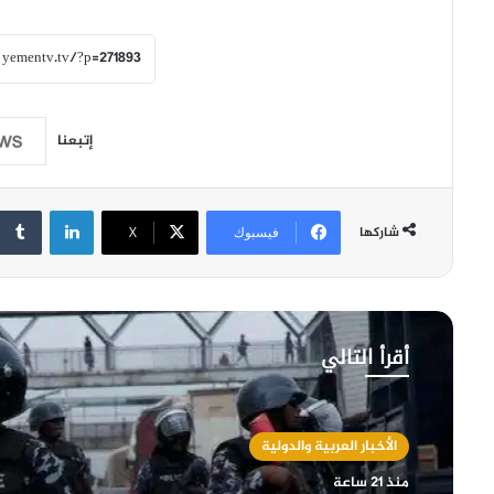
إتبعنا
لينكدإن
شاركها
فيسبوك
‫X
أقرأ التالي
الأخبار العربية والدولية
منذ 21 ساعة