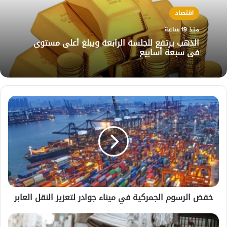
اقتصاد
منذ 19 ساعة
الذهب يرتفع للجلسة الرابعة ويبلغ أعلى مستوى
في سبعة أسابيع
خفض
الرسوم
الجمركية
في
ميناء
جوادر
لتعزيز
النقل
العابر
خفض الرسوم الجمركية في ميناء جوادر لتعزيز النقل العابر
البنك