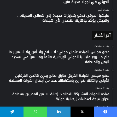
الحوثي في أجواء مدينة مأرب
منذ 3 أيام
مليشيا الحوثي تدفع بتعزيزات جديدة إلى شمالي المدينة…
والجيش يؤكد جاهزيته للتصدي لأي هجمات
آخر الأخبار
منذ 4 ساعات
عضو مجلس القيادة عثمان مجلي: لا سلام ولا أمن ولا استقرار ما
دام مشروع مليشيا الحوثي الإرهابية قائماً ومستمراً في تهديد
اليمن والمنطقة
منذ 4 ساعات
عضو مجلس القيادة الفريق طارق صالح يعزي قائدي الفرقتين
الأولى والثالثة طوارئ باستشهاد عدد من أبطال القوات المسلحة
منذ 7 ساعات
قيادة القوات المشتركة للتحالف: إصابة 11 من المدنيين بمنطقة
نجران نتيجة اعتداءات إرهابية حوثية
منذ 7 ساعات
تحالف دعم الشرعية يجدد دعمه الثابت للحكومة ويعزي في شهداء
يسبوك
‫X
لينكدإن
واتساب
تيلقرام