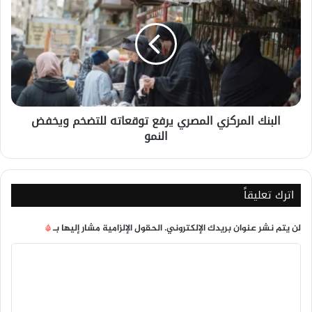
المركزي
المصري
يرفع
توقعاته
للتضخم
ويخفض
النمو
البنك المركزي المصري يرفع توقعاته للتضخم ويخفض
النمو
اترك تعليقاً
لن يتم نشر عنوان بريدك الإلكتروني.
الحقول الإلزامية مشار إليها بـ
*
ا
ل
ت