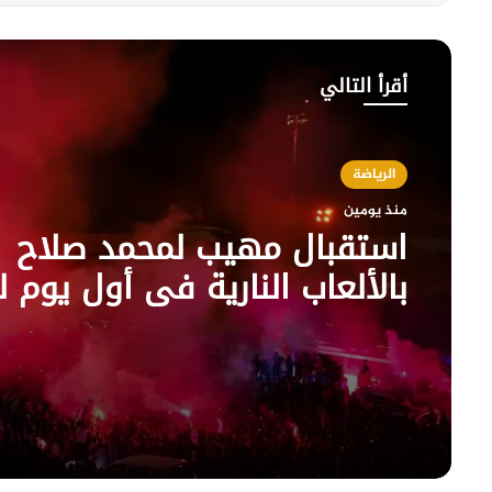
أقرأ التالي
الرياضة
منذ يومين
استقبال مهيب لمحمد صلاح
بالألعاب النارية في أول يوم ل
طرابزون سبور