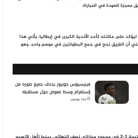
 معجزة للعودة في المباراة.
ليؤكد على مكانته كأحد الأندية الكبرى في إيطاليا. يأتي هذا
 يعني أن الفريق نجح في جمع البطولتين في موسم واحد، وهو
فينيسيوس جونيور يحذف جميع صوره من
إنستغرام وسط غموض حول مستقبله
منذ يومين
تأهل إنتر ميلان إلى المباراة النهائية بعد الفوز على كومو بنتيجة 3–2 في مجموع مباراتي نصف النهائي. بينما تأهل لاتسيو