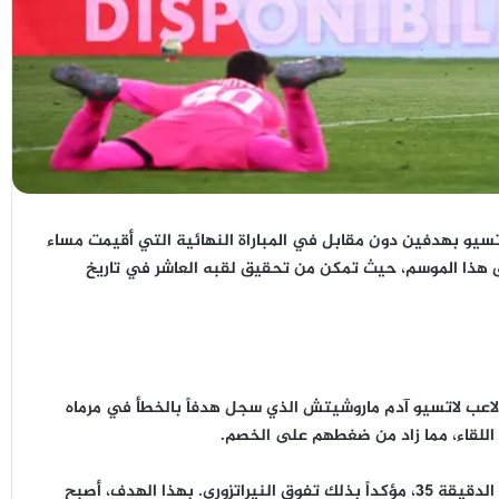
تسيو بهدفين دون مقابل في المباراة النهائية التي أقيمت مساء
ريق هذا الموسم، حيث تمكن من تحقيق لقبه العاشر في تاريخ
 لاعب لاتسيو آدم ماروشيتش الذي سجل هدفاً بالخطأ في مرماه
بعد ذلك، أضاف الأرجنتيني لاوتارو مارتينيز الهدف الثاني في الدقيقة 35، مؤكداً بذلك تفوق النيراتزوري. بهذا الهدف، أصبح