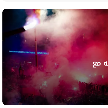
في أول يوم له مع طرابزون سبور
اجتماع طارئ لفيفا برئاسة إنفانتينو وسط
تصاعد الضغوط بعد أزمة بيع حقوق كأس
العالم
طرابزون سبور يعلن موعد وصول محمد صلاح
إلى تركيا لاستكمال إجراءات انتقاله
ه مع
اجتماع طارئ لفيفا غدًا برئاسة إنفانتينو وسط
تصاعد الضغوط والانتقادات الدولية
الأمين العام لفيفا يصف خطة بيع حقوق كأس
العالم بأنها “سلسلة مؤسفة ومستنكرة من
الأحداث”
ميلان يشيّع أسطورته فرانكو باريzi إلى مثواه