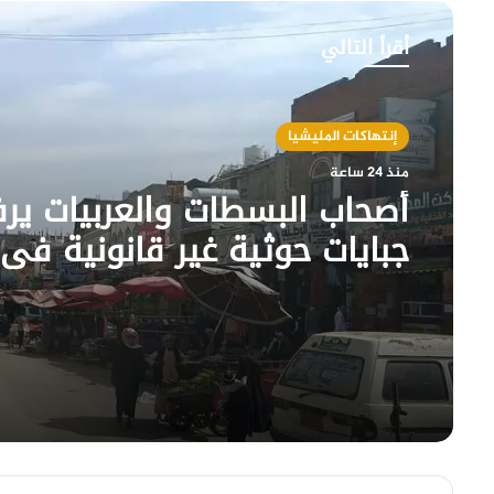
أقرأ التالي
إنتهاكات المليشيا
منذ 24 ساعة
أصحاب البسطات والعربيات ير
جبايات حوثية غير قانونية في
جبلة