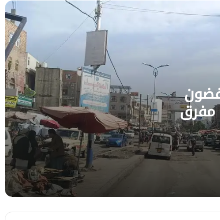
مليشيا الحوثي تشن حملة اختطافات واسعة
في مديرية الزاهر
المركز الأمريكي للعدالة يحذر من تداعيات تنصل
الحوثيين عن اتفاق تبادل الأسرى
فضون
 مفرق
انتهاكات حوثية جديدة تضرب بلدات إب… سطو
على مسجد، واقتحامات، وخطف واعتداءات
تطال المدنيين
استشهاد مواطن برصاص قناصة مليشيات
الحوثي الإرهابية غربي تعز
عمران .. مقتل مواطن ونجله برصاص مسلحين
قبليين