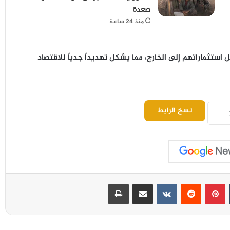
صعدة
منذ 24 ساعة
 استثماراتهم إلى الخارج، مما يشكل تهديداً جدياً للاقتصاد
نسخ الرابط
بينتيريست
مشاركة عبر البريد
طباعة
أصحاب البسطات والعربيات يرفضون جبايات
حوثية غير قانونية في مفرق جبلة