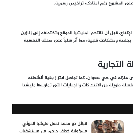
 على المشروع رغم امتلاكه تراخيص رسمية.
 المصنع وبدء الإنتاج، قبل أن تقتحم المليشيا الموقع وتختطفه إلى زنازين
بته بجلطة ومشكلات قلبية، مما أثر سلباً على صحته النفسية
ة التجارية
على منزله في حي سعوان. كما تواصل ابتزاز بقية أنشطته
سلة طويلة من الانتهاكات والجبايات التي تمارسها مليشيا
قبائل ذو محمد تحمل مليشيا الحوثي
مسؤولية خطف جرحى من مستشفيات