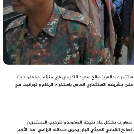
لمستثمر عبدالعزيز صالح سعيد اللكيمي في منزله بصنعاء، حيث
على مشروعه الاستثماري الخاص باستخراج الرخام والجرانيت في
د تدهورت بشكل حاد نتيجة الضغوط والترهيب المستمرين.
ره على التنازل عن 70% من مشروعه لصالح القيادي الحوثي البارز يحيى عبدالله الرزامي. هذا الأخير