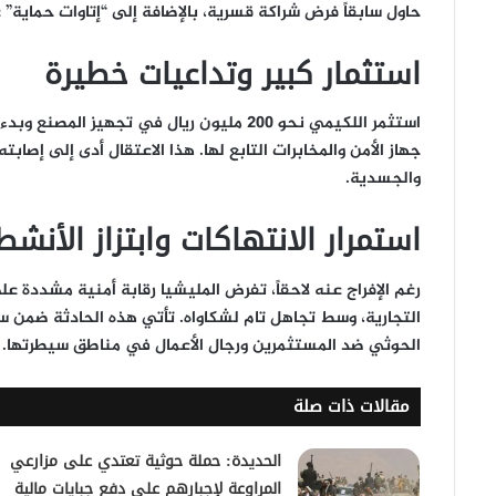
حاول سابقاً فرض شراكة قسرية، بالإضافة إلى “إتاوات حماية”
استثمار كبير وتداعيات خطيرة
استثمر اللكيمي نحو 200 مليون ريال في تجهيز
جهاز الأمن والمخابرات التابع لها. هذا الاعتقال أدى إلى إصا
والجسدية.
استمرار الانتهاكات وابتزاز الأنشط
رغم الإفراج عنه لاحقاً، تفرض المليشيا رقابة أمنية مشددة 
التجارية، وسط تجاهل تام لشكاواه. تأتي هذه الحادثة ضمن سل
الحوثي ضد المستثمرين ورجال الأعمال في مناطق سيطرتها.
مقالات ذات صلة
الحديدة: حملة حوثية تعتدي على مزارعي
المراوعة لإجبارهم على دفع جبايات مالية