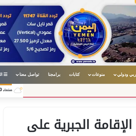
بي ودولي
منوعات
كتابات
برامجنا
تواصل معنا
ال
0
صنعاء
لإقامة الجبرية على