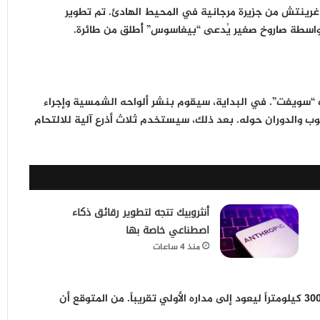
خيراً صباح الجمعة عند الساعة 08:36 بتوقيت غرينتش من جزيرة مرجانية في المحيط الهادئ. تم تطوير
بواسطة صاروخ صغير يُدعى “بيغاسوس” أُطلق من طائرة.
“سويفت”. في البداية، سيقوم بنشر ألواحه الشمسية وإجراء
 والدوران حوله. بعد ذلك، سيستخدم ثلاث أذرع آلية للالتحام
أنثروبيك تتجه لتطوير رقائق ذكاء
اصطناعي خاصة بها
منذ 4 ساعات
بعد نجاح الالتحام، سيعمل الروبوت على رفع التلسكوب نحو 300 كيلومتراً ليعود إلى مداره الأولي تقريباً. من المتوقع أن