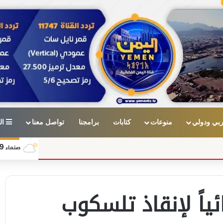
بي ودولي
منوعات
كتابات
برامجنا
تواصل معنا
ال
9
صنعاء
ياً لإنقاذ تلسكوب