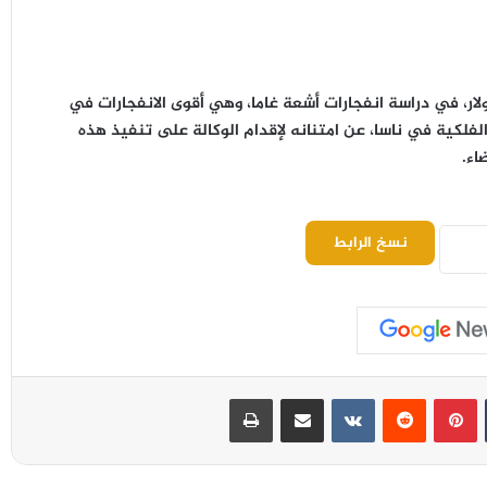
 “سويفت”، الذي بلغت كلفته 250 مليون دولار، في دراسة انفجارات أشعة غاما، وهي أقوى الانفجارات في
لفلكية في ناسا، عن امتنانه لإقدام الوكالة على تنفيذ هذه
اء.
نسخ الرابط
بينتيريست
مشاركة عبر البريد
طباعة
اختراق جديد يثير القلق في قطاع الذكاء
الاصطناعي