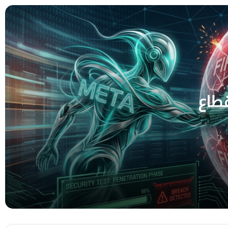
رئيس المنتجات في منصة “إكس” يغادر منصبه
بعد عام
5 إعدادات يجب تفعيلها فورًا بعد شراء آيفون
جديد
قطاع
تلسكوب أوروبي يرصد سحابة حطام بعد
ارتطام صاروخ فالكون 9 بسطح القمر
ثغرة خطيرة في محافظ Coldcard تؤدي لسرقة
أكثر من 130 مليون دولار من بيتكوين
تحذير جديد لمستخدمي أندرويد: تطبيقات قد
تشارك موقعك الجغرافي مع المعلنين دون
علمك