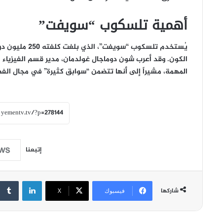
أهمية تلسكوب “سويفت”
يُستخدم تلسكوب
الكون. وقد أعرب شون دوماجال غولدمان، مدير قسم الفيزياء ا
المهمة، مشيراً إلى أنها تتضمن “سوابق كثيرة” في مجال الفض
إتبعنا
لينكدإن
شاركها
فيسبوك
‫X