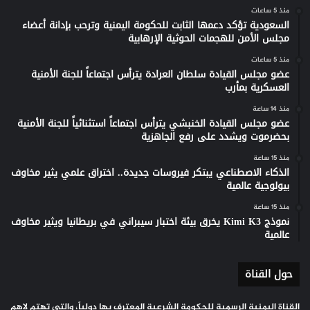
منذ 5 ساعات
السعودية تؤكد دعمها الثابت للحكومة اليمنية وترحب بإدانة أعضاء
مجلس الأمن للهجمات الحوثية الإرهابية
منذ 5 ساعات
عضو مجلس القيادة سلطان العرادة يترأس اجتماعاً للجنة الأمنية
العسكرية بمأرب
منذ 14 ساعة
عضو مجلس القيادة الخنبشي يترأس اجتماعاً استثنائياً للجنة الأمنية
بحضرموت ويشدد على رفع الجاهزية
منذ 15 ساعة
الذكاء الاصطناعي يبتكر فيروسات جديدة.. اختراق علمي يثير مخاوف
بيولوجية عالمية
منذ 15 ساعة
نموذج Kimi K3 يخرق بيئة اختبار سيبراني في بريطانيا ويثير مخاوف
عالمية
حول القناة
القناة اليمنية الرسمية للحكومة الشرعية المعترف بها دولياً، والتي تهتم لاهم