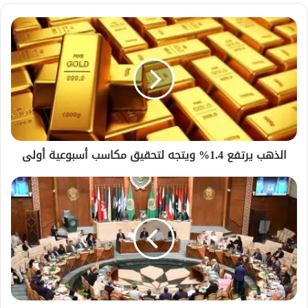
الذهب
يرتفع
1.4%
ويتجه
لتحقيق
مكاسب
أسبوعية
أولى
الذهب يرتفع 1.4% ويتجه لتحقيق مكاسب أسبوعية أولى
البرلمان
العربي
يدين
الهجوم
الإرهابي
في
دمشق
ويشدد
على