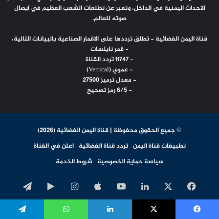
الاحداث اليمنية في الداخل، وتعبر عن تطلعات الشعب العظيم في ايصال
صوته للعالم.
قناة اليمن الفضائية - تطلق ترددها على الاقمار الصناعية بالبيانات التالية،
- قمر نايلسات
- 11747 تردد القناة
- عموي (Vertical)
- معدل ترميز 27500
- 6/5 رمز تصحيح
© جميع الحقوق محفوظة | قناة اليمن الفضائية (2026)
تطبيقات قناة اليمن
تردد قناة الفضائية
اعلن في القناة
سياسة حماية الخصوصية
شروط الخدمة
‫X
فيسبوك
لينكدإن
‫YouTube
انستقرام
‏Google
تيلقرا
Play
اخبار
يسبوك
‫X
لينكدإن
واتساب
تيلقرام