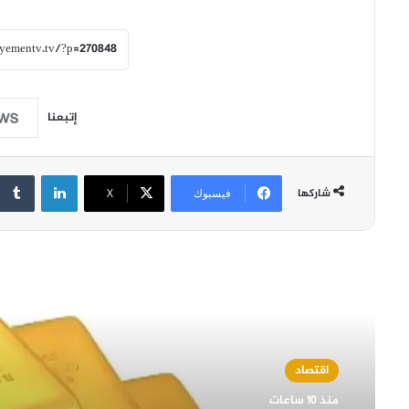
إتبعنا
لينكدإن
شاركها
فيسبوك
‫X
أقرأ التالي
اقتصاد
منذ 10 ساعات