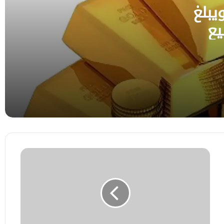
يبلغ
يع
الأسهم الآسيوية تتراجع بقيادة كوريا الجنوبية
واليابان وسط ضغوط على قطاع أشباه
الموصلات
محافظ البنك المركزي يدشن نظام سجل
المتعثرين لتعزيز سلامة النظام المصرفي
كوريا الجنوبية تسجّل ارتفاعًا جديدًا في
احتياطيات النقد الأجنبي خلال يوليو
احتجاز
سفينة
قرب
الفجيرة
وجرها
إلى
المياه