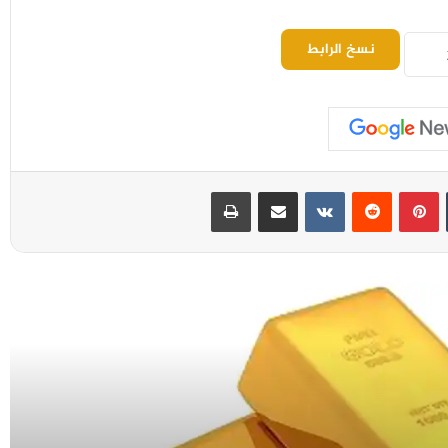
نسخ الرابط
بينتيريست
مشاركة عبر البريد
طباعة
الذهب يرتفع للجلسة الرابعة ويبلغ أعلى
مستوى في سبعة أسابيع
المصرف المركزي البرازيلي يخفض سعر الفائدة
للمرة الرابعة قبل الانتخابات
تراجع أسعار النفط متأثرة بالتطورات
الجيوسياسية