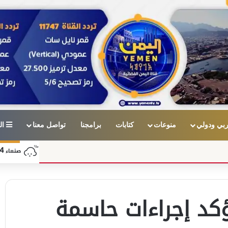
بي ودولي
منوعات
كتابات
برامجنا
تواصل معنا
ال
4
صنعاء
كد إجراءات حاسمة