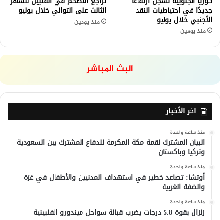
كوريا الجنوبية تسجّل ارتفاعًا
تراجع التضخم في الفلبين للشهر
جديدًا في احتياطيات النقد
الثالث على التوالي خلال يوليو
الأجنبي خلال يوليو
منذ يومين
منذ يومين
البث المباشر
اخر الأخبار
منذ ساعة واحدة
البيان المشترك لقمة مكة المكرمة للدفاع المشترك بين السعودية
وتركيا وباكستان
منذ ساعة واحدة
أوتشا: تصاعد خطير في استهداف المدنيين والأطفال في غزة
والضفة الغربية
منذ ساعة واحدة
زلزال بقوة 5.8 درجات يضرب قبالة سواحل ميندورو الفلبينية