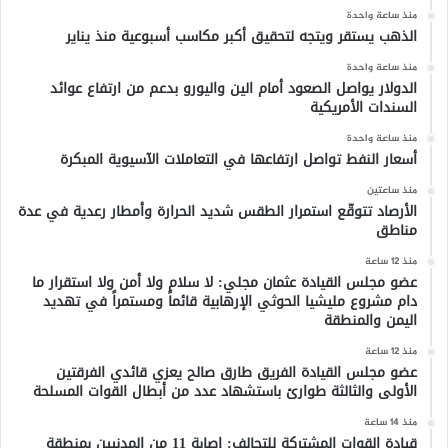
منذ ساعة واحدة
الذهب يستقر ويتجه لتحقيق أكبر مكاسب أسبوعية منذ يناير
منذ ساعة واحدة
الدولار يواصل الصعود أمام الين واليورو بدعم من ارتفاع عوائد
السندات الأمريكية
منذ ساعة واحدة
أسعار النفط تواصل ارتفاعها في التعاملات الآسيوية المبكرة
منذ ساعتين
الأرصاد تتوقّع استمرار الطقس شديد الحرارة وأمطار رعدية في عدة
مناطق
منذ 12 ساعة
عضو مجلس القيادة عثمان مجلي: لا سلام ولا أمن ولا استقرار ما
دام مشروع مليشيا الحوثي الإرهابية قائماً ومستمراً في تهديد
اليمن والمنطقة
منذ 12 ساعة
عضو مجلس القيادة الفريق طارق صالح يعزي قائدي الفرقتين
الأولى والثالثة طوارئ باستشهاد عدد من أبطال القوات المسلحة
منذ 14 ساعة
قيادة القوات المشتركة للتحالف: إصابة 11 من المدنيين بمنطقة