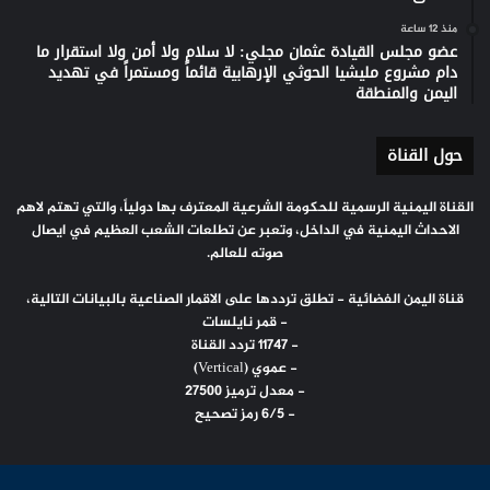
منذ 12 ساعة
عضو مجلس القيادة عثمان مجلي: لا سلام ولا أمن ولا استقرار ما
دام مشروع مليشيا الحوثي الإرهابية قائماً ومستمراً في تهديد
اليمن والمنطقة
حول القناة
القناة اليمنية الرسمية للحكومة الشرعية المعترف بها دولياً، والتي تهتم لاهم
الاحداث اليمنية في الداخل، وتعبر عن تطلعات الشعب العظيم في ايصال
صوته للعالم.
قناة اليمن الفضائية - تطلق ترددها على الاقمار الصناعية بالبيانات التالية،
- قمر نايلسات
- 11747 تردد القناة
- عموي (Vertical)
- معدل ترميز 27500
- 6/5 رمز تصحيح