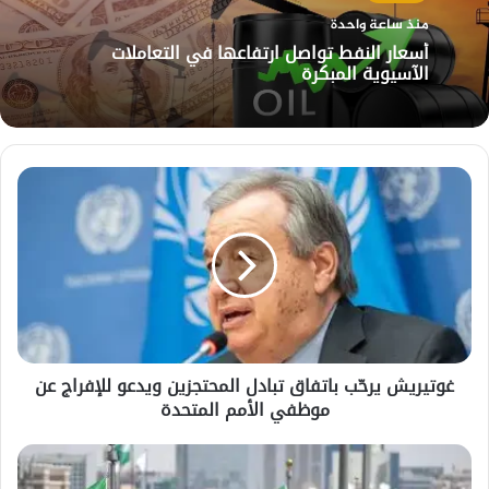
منذ ساعة واحدة
أسعار النفط تواصل ارتفاعها في التعاملات
الآسيوية المبكرة
غوتيريش
يرحّب
باتفاق
تبادل
المحتجزين
ويدعو
للإفراج
عن
موظفي
غوتيريش يرحّب باتفاق تبادل المحتجزين ويدعو للإفراج عن
الأمم
موظفي الأمم المتحدة
المتحدة
السعودية
تؤكد