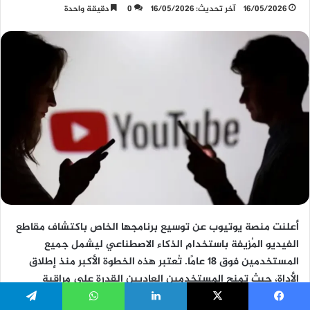
يسبوك
‫X
لينكدإن
واتساب
تيلقرام