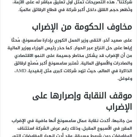
شركتنا”. هذه التصريحات تمثل أول تعليق مباشر له على الأزمة،
وتُظهر حجم القلق داخل أكبر شركة في قطاع الرقائق عالميًا.
مخاوف الحكومة من الإضراب
على صعيد آخر، التقى وزير العمل الكوري بإدارة سامسونغ، مُحثًا
إياها على حل النزاع عبر الحوار. كما حذر رئيس الوزراء ووزير المالية
من أن الإضراب قد يشكل مخاطر جسيمة على النمو الاقتصادي
والصادرات والأسواق المالية. تُعتبر سامسونغ أكبر مُصنّع لرقائق
الذاكرة في العالم، حيث تزود شركات كبرى مثل إنفيديا، AMD،
وغوغل.
موقف النقابة وإصرارها على
الإضراب
من جانبها، أكدت نقابة عمال سامسونغ أنها ماضية في الإضراب
المقرر في الأسبوع المقبل، وذلك رغم عرض الشركة استئناف
المفاوضات دون شروط مسبقة. وقد أدت انهيار المفاوضات التي