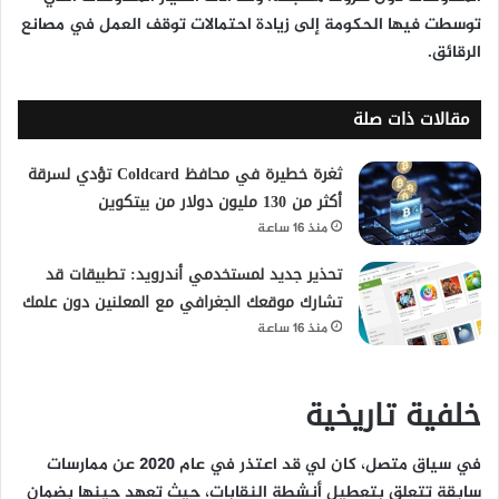
توسطت فيها الحكومة إلى زيادة احتمالات توقف العمل في مصانع
الرقائق.
مقالات ذات صلة
ثغرة خطيرة في محافظ Coldcard تؤدي لسرقة
أكثر من 130 مليون دولار من بيتكوين
منذ 16 ساعة
تحذير جديد لمستخدمي أندرويد: تطبيقات قد
تشارك موقعك الجغرافي مع المعلنين دون علمك
منذ 16 ساعة
خلفية تاريخية
في سياق متصل، كان لي قد اعتذر في عام 2020 عن ممارسات
سابقة تتعلق بتعطيل أنشطة النقابات، حيث تعهد حينها بضمان