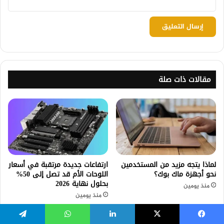
يسبوك
‫X
لينكدإن
واتساب
تيلقرام