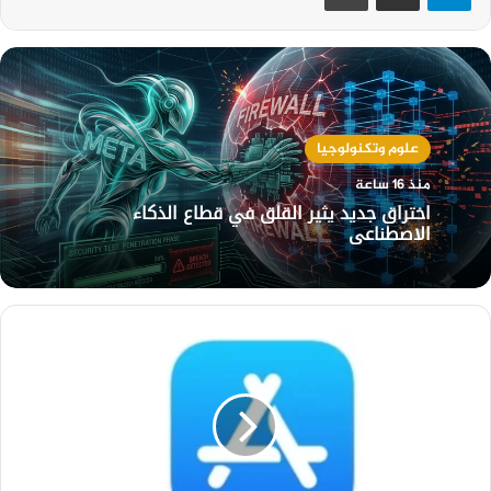
علوم وتكنولوجيا
منذ 16 ساعة
اختراق جديد يثير القلق في قطاع الذكاء
الاصطناعي
أبل
تشدد
قواعد
App
Store
لتنظيف
المتجر