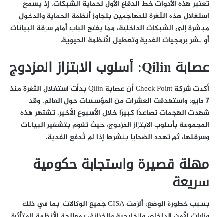
تعتبر هذه الأدوات خط الدفاع الأول لحماية الشبكات. إذ يسمح
استغلال هذه الثغرة للمهاجمين بتجاوز أنظمة الحماية والدخول
مباشرة إلى الشبكات الداخلية، مما يفتح الباب أمام سرقة البيانات
أو نشر برمجيات الفدية وتعطيل الأنظمة الحيوية.
عصابة Qilin: أسلوب الابتزاز المزدوج
أكدت شركة Check Point أن عصابة Qilin بدأت استغلال الثغرة منذ
7 مايو، واستهدفت العشرات من المؤسسات حول العالم. وقد
شهدت الهجمات تصاعدًا كبيرًا خلال الأسبوع الأخير. تشتهر هذه
المجموعة بأسلوب الابتزاز المزدوج، حيث تقوم بتشفير البيانات
وسرقتها، ثم تهدد الضحايا بنشرها إذا لم تُدفع الفدية.
مهلة قصيرة واستجابة حكومية
سريعة
بسبب خطورة الوضع، ألزمت CISA جميع الوكالات، بما في ذلك
وزارات الأمن الداخلي والخارجية والخزانة، بمعالجة الأنظمة المتأثرة