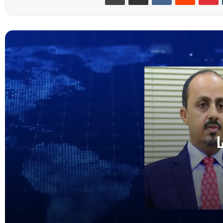
وزير الإعلام : المعسكرات المستهدفة يمنية
ومنتسبوها يمنيون.. ورواية الحوثي تضليل
مفضوح
التكتل الوطني للأحزاب: مليشيا الحوثي
أسقطت خيار السلام ولا بد من الحسم
واستعادة الدولة
عضو مجلس القيادة المحرّمي يستقبل وزير
الدولة لشؤون المرأة ويؤكد أهمية تعزيز دور
المرأة في مسيرة التنمية
وزير الشباب يبحث مع مسؤول آسيوي سبل
تطوير ونشر لعبة الريشة الطائرة في اليمن
ل
وزير الشؤون الاجتماعية والعمل يبحث مع برنامج
الأغذية العالمي تعزيز الشراكة وتنسيق
التدخلات