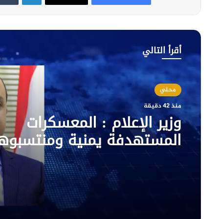
أقرأ التالي
محلي
منذ 42 دقيقة
وزير الإعلام : المعسكرات
المستهدفة يمنية ومنتسبوها
يمنيون.. ورواية الحوثي تضلي
مفضوح