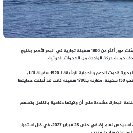
أمّنت مرور أكثر من
1900 سفينة تجارية
في البحر الأحمر وخليج
البحرية قدمت
الدعم والحماية الوثيقة لـ1920 سفينة
أثناء
نحو
130 سفينة
، مقارنة بـ1790 سفينة كانت قد أعلنت حمايتها
مة البحارة، مشددة على أن ولايتها
دفاعية بالكامل
وتسهم
 أسبيدس لعام إضافي
حتى 28 فبراير 2027، في ظل استمرار
ليج عدن وباب المندب.