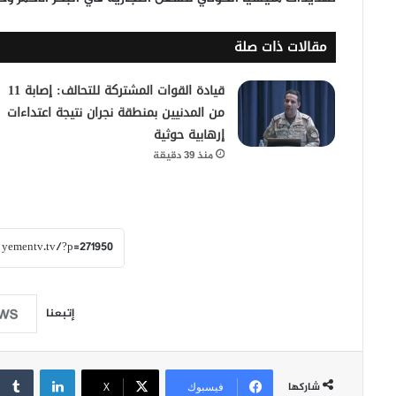
مقالات ذات صلة
قيادة القوات المشتركة للتحالف: إصابة 11
من المدنيين بمنطقة نجران نتيجة اعتداءات
إرهابية حوثية
منذ 39 دقيقة
إتبعنا
لينكدإن
شاركها
فيسبوك
‫X