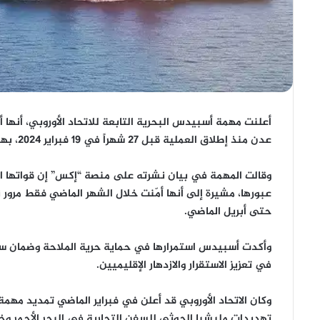
أعلنت مهمة
أسبيدس
البحرية التابعة للاتحاد الأوروبي، أنها 
عدن منذ إطلاق العملية قبل
27 شهراً
في 19 فبراير 2024، بهدف حماية حركة الملاحة من الهجمات الحوثية.
وقالت المهمة في بيان نشرته على منصة “إكس” إن قواتها 
عبورها، مشيرة إلى أنها أمّنت خلال الشهر الماضي فقط مرور 
حتى أبريل الماضي.
وأكدت أسبيدس استمرارها في
حماية حرية الملاحة
وضمان سلا
في تعزيز الاستقرار والازدهار الإقليميين.
وكان الاتحاد الأوروبي قد أعلن في فبراير الماضي
تمديد مهمة
تهديدات مليشيا الحوثي للسفن التجارية في البحر الأحمر وخ