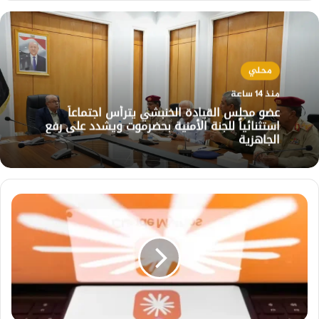
محلي
منذ 14 ساعة
عضو مجلس القيادة الخنبشي يترأس اجتماعاً
استثنائياً للجنة الأمنية بحضرموت ويشدد على رفع
الجاهزية
أنثروبيك
تطلق
Claude
Fable
5...
أول
نسخة
عامة