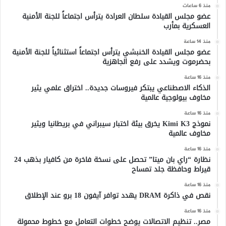
منذ 6 ساعات
عضو مجلس القيادة سلطان العرادة يترأس اجتماعاً للجنة الأمنية
العسكرية بمأرب
منذ 14 ساعة
عضو مجلس القيادة الخنبشي يترأس اجتماعاً استثنائياً للجنة الأمنية
بحضرموت ويشدد على رفع الجاهزية
منذ 16 ساعة
الذكاء الاصطناعي يبتكر فيروسات جديدة.. اختراق علمي يثير
مخاوف بيولوجية عالمية
منذ 16 ساعة
نموذج Kimi K3 يخرق بيئة اختبار سيبراني في بريطانيا ويثير
مخاوف عالمية
منذ 16 ساعة
نظارة “راي بان ميتا” تحصل على نسخة فاخرة من كافيار بذهب 24
قيراط وحافظة جلد تمساح
منذ 16 ساعة
نقص في ذاكرة DRAM يهدد توافر آيفون 18 برو عند الإطلاق
منذ 16 ساعة
مصر.. تنظيم الاتصالات يوضح خطوات التعامل مع خطوط محمولة