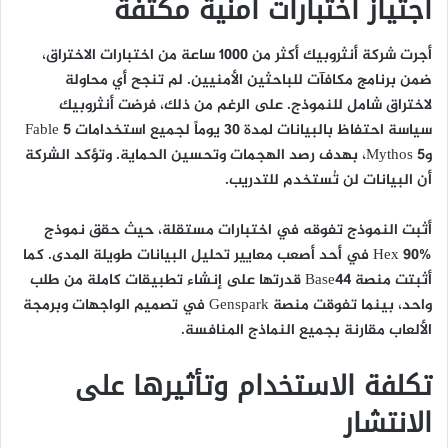
اجتياز اختبارات أمنية مكثفة
أجرت شركة أنثروبيك أكثر من 1000 ساعة من اختبارات الاختراق،
ضمن برنامج مكافآت للباحثين الأمنيين. لم تنجح أي محاولة
لاختراق شامل للنموذج. على الرغم من ذلك، فرضت أنثروبيك
سياسة احتفاظ بالبيانات لمدة 30 يوماً لجميع استخدامات Fable 5
وMythos 5، بهدف رصد الهجمات وتحسين الحماية. وتؤكد الشركة
أن البيانات لن تُستخدم للتدريب.
أثبت النموذج تفوقه في اختبارات مستقلة، حيث حقق نموذج
Hex 90% في أحد أصعب معايير تحليل البيانات طويلة المدى. كما
أثبتت منصة Base44 قدرتها على إنشاء تطبيقات كاملة من طلب
واحد، بينما تفوقت منصة Genspark في تصميم الواجهات وبرمجة
الألعاب مقارنة بجميع النماذج المنافسة.
تكلفة الاستخدام وتأثيرها على
الانتشار