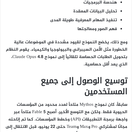
هندسة البرمجيات
تحليل البيانات المعقدة
تنفيذ المهام المعرفية طويلة المدى
فهم الصور ومعالجتها
ومع ذلك، يخضع النموذج لقيود مشددة في الموضوعات عالية
الخطورة مثل الأمن السيبراني والبيولوجيا والكيمياء. يقوم النظام
بتحويل الطلبات الحساسة تلقائياً إلى نموذج Claude Opus 4.8،
الذي يعد أقل حساسية.
توسيع الوصول إلى جميع
المستخدمين
سابقاً، كان نموذج Mythos متاحاً لعدد محدود من المؤسسات
الحيوية فقط. ولكن مع التوسع الأخير، أصبح Fable 5 متاحاً عبر
واجهة برمجة التطبيقات (API) وخطط المؤسسات. كما تم إتاحته
مجانًا لمشتركي Pro وMax وTeam حتى 22 يونيو، قبل الانتقال إلى