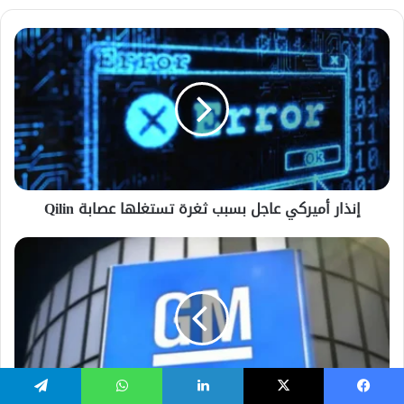
يسبوك
‫X
لينكدإن
واتساب
تيلقرام