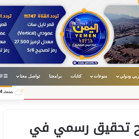
بي ودولي
منوعات
كتابات
برامجنا
تواصل معنا
ال
4
صنعاء
فتح تحقيق رسمي في