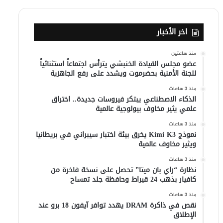
اخر الأخبار
منذ ساعتين
عضو مجلس القيادة الخنبشي يترأس اجتماعاً استثنائياً
للجنة الأمنية بحضرموت ويشدد على رفع الجاهزية
منذ 3 ساعات
الذكاء الاصطناعي يبتكر فيروسات جديدة.. اختراق
علمي يثير مخاوف بيولوجية عالمية
منذ 3 ساعات
نموذج Kimi K3 يخرق بيئة اختبار سيبراني في بريطانيا
ويثير مخاوف عالمية
منذ 3 ساعات
نظارة “راي بان ميتا” تحصل على نسخة فاخرة من
كافيار بذهب 24 قيراط وحافظة جلد تمساح
منذ 3 ساعات
نقص في ذاكرة DRAM يهدد توافر آيفون 18 برو عند
الإطلاق