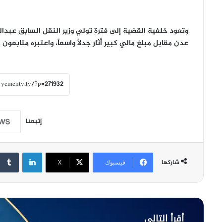
وتعود خلفية القضية إلى فترة تولي
وزير النقل السابق عبدا
عدن مقابل مبلغ مالي كبير أثار
جدلاً واسعاً
، واعتبره متابعون
م
إتبعنا
لينكدإن
شاركها
فيسبوك
‫X
أقرأ التالي