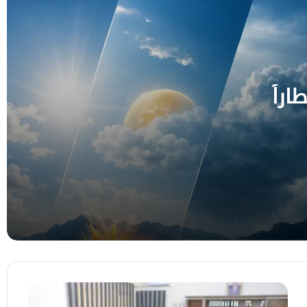
المشترك وتؤكد أهميتها في تعزيز الأمن
والاستقرار الإقليمي
وزارة الخارجية ترحب ببيان مجلس الأمن وتؤكد
أن استعادة مؤسسات الدولة أساس لأمن اليمن
والمنطقة
اراً
وزيرة الخارجية توجه رسالة إلى الأمين العام
للأمم المتحدة ورئيسة مجلس الأمن بشأن
التصعيد الحوثي وتدعو إلى موقف حازم ودعم
مؤسسات الدولة
مجلس الأمن يجدد التزامه بسيادة اليمن
واستقلاله ووحدته وسلامة أراضيه
السفير السعدي يبحث مع رئيسة مجلس الأمن
التصعيد الحوثي ويدعو إلى موقف دولي أكثر
حزماً لمواجهة تهديداته
وزير
التعليم