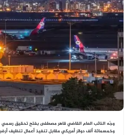
وجّه النائب العام
القاضي قاهر مصطفى
بفتح
تحقيق رسمي
ف
وخمسمائة ألف دولار أمريكي
مقابل تنفيذ أعمال تنظيف أرض