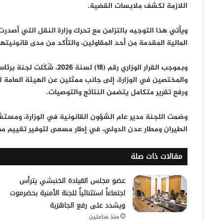
اللازمة لكشف ملابسات القضية.
ويأتي هذا التوجيه بالتزامن مع تحرك
وزارة النقل
التي أصدرت 
المالية المقدمة من أحد المقاولين، والتأكد من مدى قانونيتها 
وبموجب القرار الوزاري رقم
(18) لسنة 2026
، شُكّلت لجنة برئا
والمختصين في الوزارة، إلى جانب ممثلين عن
الهيئة العامة ل
ورفع تقرير متكامل
يتضمن النتائج والتوصيات.
وضمت اللجنة مدير عام الشؤون القانونية في الوزارة، ومستشار
الطيران ومطار عدن الدولي، في إطار مسعى لتوفير
تقييم م
مقالات ذات صلة
عضو مجلس القيادة الخنبشي يترأس
اجتماعاً استثنائياً للجنة الأمنية بحضرموت
ويشدد على رفع الجاهزية
منذ ساعتين