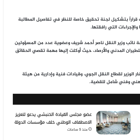
قراراً بتشكيل
لجنة تحقيق خاصة
للنظر في تفاصيل المطالبة
والإجراءات التي رافقتها.
سة
نائب وزير النقل ناصر أحمد شريف
وعضوية عدد من المسؤولين
لطيران المدني والأرصاد
، حيث أوكلت إليها مهمة
تقصي الحقائق
 الوزير لقطاع النقل الجوي، وقيادات فنية وإدارية من هيئة
هني وفني شامل
للقضية.
عضو مجلس القيادة الخنبشي يدعو لتعزيز
الاصطفاف الوطني خلف مؤسسات الدولة
منذ 5 ساعات