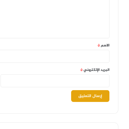
ت
ع
ل
ي
ق
*
الاسم
*
البريد الإلكتروني
*