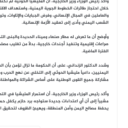
وأكد رئيس الوزراء وزير الخارجية، أن المليشيا الحوثية لم ت
خلال احتجاز طائرات الخطوط الجوية اليمنية، واستهداف الاق
والعاملين في المجال الإنساني، وفرض الجبايات والإتاوات، وتروي
الشعب اليمني وأدى إلى تعقيد الأزمة الإنسانية.
وأوضح أن ما تعرض له مطار صنعاء وميناء الحديدة والبنى التح
صراعات إقليمية وتنفيذ أجندات خارجية، بدلاً من تغليب مصل
الفترة الماضية.
وشدد الدكتور الزنداني، على أن الحكومة ما تزال تؤمن بأن الس
اليمنيين، داعياً مليشيا الحوثي إلى التخلي عن نهج الحرب و
مشاركة جميع القوى الوطنية على أساس الشراكة والمواطنة ال
وأكد رئيس الوزراء وزير الخارجية، أن استمرار المليشيا في ال
مشيراً إلى أن أي اعتداءات جديدة ستواجه برد حازم يكفل حماية
يحفظ مصالح اليمن وأمن المنطقة، ويهيئ الظروف لتحقيق الس