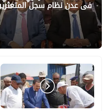
في عدن نظام سجل المتعثرين
محافظ
حجة
يدشن
القافلة
الغذائية
الثانية
المقدمة
من
السعودية