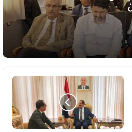
مجلس النواب يدين الهجمات الحوثية على
الملاحة الدولية ويؤكد التضامن مع الهند
وزيرا الزراعة والمياه ومحافظ المهرة يطّلعون
على التجهيزات النهائية لمدينة الملك سلمان
الطبية والتعليمية بالغيضة
وزيرة الخارجية تبحث مع سفيرة النرويج تعزيز
التعاون ودعم الجهود الإنسانية
وزير
الداخلية
يبحث
مع
السفير
الياباني
تعزيز
التعاون
الأمني