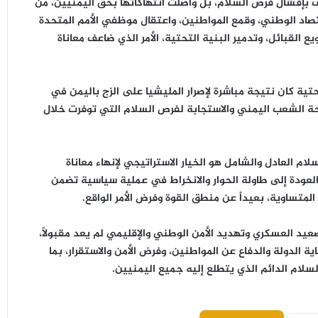
كتف بإفشال فرص السلام، بل واصلت انتهاكاتها بحق اليمنيين، من
تصاد الوطني، وقمع المواطنين، واعتقال موظفي الأمم المتحدة
ع القبائل، وتدمير البنية التحتية، الأمر الذي ضاعف معاناة
تية كان نتيجة مباشرة لإصرار المليشيا على الزج باليمن في
حة الشعب اليمني والاستجابة لفرص السلام التي توفرت خلال
لام العادل والشامل هو الخيار الاستراتيجي لإنهاء معاناة
العودة إلى طاولة الحوار والانخراط في عملية سياسية تضمن
متساوية، بعيداً عن منطق القوة وفرض الأمر الواقع.
تصعيد العسكري وتهديد الأمن الوطني والإقليمي لم يعد مقبولاً،
 الدولة والدفاع عن المواطنين، وفرض الأمن والاستقرار، بما
لام الدائم الذي يتطلع إليه جميع اليمنيين.