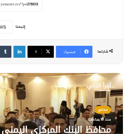
إتبعنا
لينكدإن
شاركها
فيسبوك
‫X
أقرأ التالي
محلي
منذ 10 ساعات
محافظ البنك المركزي اليمني