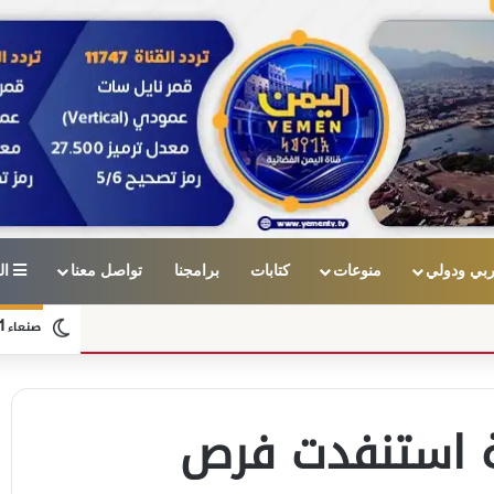
بي ودولي
منوعات
كتابات
برامجنا
تواصل معنا
ال
1
صنعاء
مة استنفدت فرص