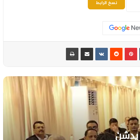
نسخ الرابط
بينتيريست
مشاركة عبر البريد
طباعة
محافظ البنك المركزي اليمني يدشن في عدن
نظام سجل المتعثرين
التكتل الوطني: مليشيا الحوثي أداة عسكرية
لإيران واعتداءاتها تهدد أمن المنطقة والملاحة
الدولية
تنفيذي مأرب يناقش تقرير أداء صندوق
النظافة والتحسين خلال النصف الأول من العام
الجاري
 يدشن