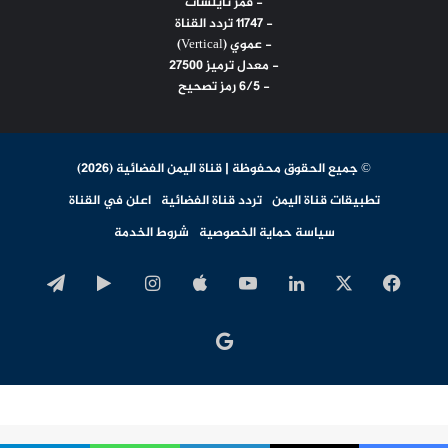
- قمر نايلسات
- 11747 تردد القناة
- عموي (Vertical)
- معدل ترميز 27500
- 6/5 رمز تصحيح
© جميع الحقوق محفوظة | قناة اليمن الفضائية (2026)
تطبيقات قناة اليمن
تردد قناة الفضائية
اعلن في القناة
سياسة حماية الخصوصية
شروط الخدمة
‫X
فيسبوك
لينكدإن
‫YouTube
انستقرام
‏Google
تيلقرا
Play
اخبار
جوجل