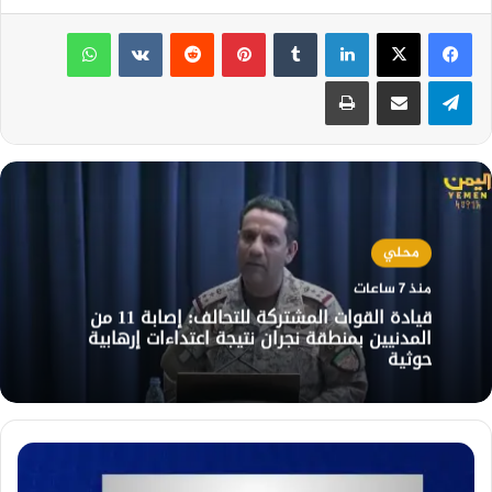
لينكدإن
بينتيريست
واتساب
تيلقرام
مشاركة عبر البريد
طباعة
محلي
منذ 7 ساعات
قيادة القوات المشتركة للتحالف: إصابة 11 من
المدنيين بمنطقة نجران نتيجة اعتداءات إرهابية
حوثية
مجلس
الشورى