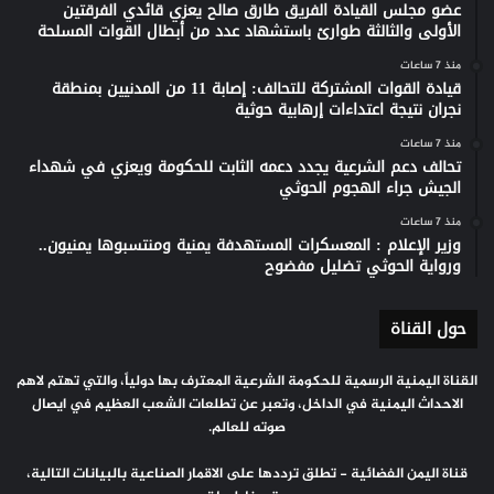
عضو مجلس القيادة الفريق طارق صالح يعزي قائدي الفرقتين
الأولى والثالثة طوارئ باستشهاد عدد من أبطال القوات المسلحة
منذ 7 ساعات
قيادة القوات المشتركة للتحالف: إصابة 11 من المدنيين بمنطقة
نجران نتيجة اعتداءات إرهابية حوثية
منذ 7 ساعات
تحالف دعم الشرعية يجدد دعمه الثابت للحكومة ويعزي في شهداء
الجيش جراء الهجوم الحوثي
منذ 7 ساعات
وزير الإعلام : المعسكرات المستهدفة يمنية ومنتسبوها يمنيون..
ورواية الحوثي تضليل مفضوح
حول القناة
القناة اليمنية الرسمية للحكومة الشرعية المعترف بها دولياً، والتي تهتم لاهم
الاحداث اليمنية في الداخل، وتعبر عن تطلعات الشعب العظيم في ايصال
صوته للعالم.
قناة اليمن الفضائية - تطلق ترددها على الاقمار الصناعية بالبيانات التالية،