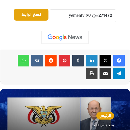
نسخ الرابط
لينكدإن
بينتيريست
واتساب
تيلقرام
مشاركة عبر البريد
طباعة
الرئيس
منذ يوم واحد