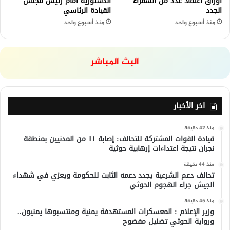
أوراق اعتماد عدد من السفراء
الدستورية أمام رئيس مجلس
الجدد
القيادة الرئاسي
منذ أسبوع واحد
منذ أسبوع واحد
البث المباشر
اخر الأخبار
منذ 42 دقيقة
قيادة القوات المشتركة للتحالف: إصابة 11 من المدنيين بمنطقة
نجران نتيجة اعتداءات إرهابية حوثية
منذ 44 دقيقة
تحالف دعم الشرعية يجدد دعمه الثابت للحكومة ويعزي في شهداء
الجيش جراء الهجوم الحوثي
منذ 45 دقيقة
وزير الإعلام : المعسكرات المستهدفة يمنية ومنتسبوها يمنيون..
ورواية الحوثي تضليل مفضوح