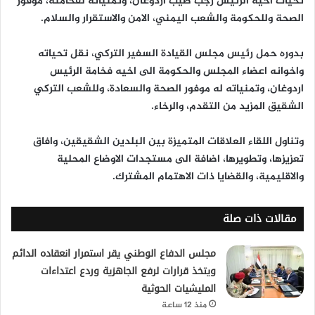
تحيات اخيه الرئيس رجب طيب اردوغان، وتمنياته لفخامته، موفور
الصحة وللحكومة والشعب اليمني، الامن والاستقرار والسلام.
بدوره حمل رئيس مجلس القيادة السفير التركي، نقل تحياته
واخوانه اعضاء المجلس والحكومة الى اخيه فخامة الرئيس
اردوغان، وتمنياته له موفور الصحة والسعادة، وللشعب التركي
الشقيق المزيد من التقدم، والرخاء.
وتناول اللقاء العلاقات المتميزة بين البلدين الشقيقين، وافاق
تعزيزها، وتطويرها، اضافة الى مستجدات الاوضاع المحلية
والاقليمية، والقضايا ذات الاهتمام المشترك.
مقالات ذات صلة
مجلس الدفاع الوطني يقر استمرار انعقاده الدائم
ويتخذ قرارات لرفع الجاهزية وردع اعتداءات
المليشيات الحوثية
منذ 12 ساعة