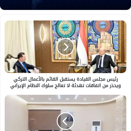
رئيس
مجلس
القيادة
يستقبل
القائم
بالأعمال
التركي
ويحذر
من
رئيس مجلس القيادة يستقبل القائم بالأعمال التركي
اتفاقات
ويحذر من اتفاقات تهدئة لا تعالج سلوك النظام الإيراني
تهدئة
لا
تعالج
وزير
سلوك
الأشغال
النظام
يبحث
الإيراني
مع
الأمم
المتحدة