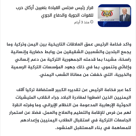
قرار رئيس مجلس القيادة بتعيين أركان حرب
للقوات الجوية والدفاع الجوي
منذ 3 أيام
واكد فخامة الرئيس عمق العلاقات التاريخية بين اليمن وتركيا، وما
يجمع البلدين والشعبين الشقيقين من روابط حضارية وإنسانية
راسخة، مشيدا بما قدمته الجمهورية التركية من دعم إنساني
وإغاثي وتنموي، بما في ذلك جهود المؤسسات التركية الرسمية
والخيرية، التي خففت من معاناة الشعب اليمني.
كما عبر فخامة الرئيس عن تقديره الكبير لاستضافة تركيا آلاف
اليمنيين الذين اضطروا لمغادرة البلاد جراء انقلاب المليشيات
الحوثية الإرهابية المدعومة من النظام الإيراني، وما وفرته انقرة
لهم من فرص للإقامة والتعليم والعلاج والعمل، فضلا عن استمرار
الجامعات التركية في استقبال الطلاب اليمنيين وإعدادهم
للمساهمة في بناء المستقبل المنشود.