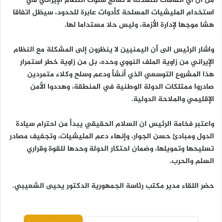
من أن أي اتفاقات للتهدئة لا تعالج سلوك النظام الإيراني في
استخدام المليشيات المسلحة كأدوات عابرة للحدود، سيظل اتفاقا
هشا موجها لإدارة الأزمة، وليس حلا مستداما لها.
واشار الرئيس الى أن اليمنيين لا ينظرون إلى المشكلة مع النظام
الإيراني من زاوية الملف النووي وحده، بل من زاوية خطر استمرار
هذا المشروع التوسعي الذي أنشأ ودعم وسلح وكلاء متمردين
صادروا ممتلكات الدولة الوطنية في المنطقة، وهددوا الأمن
الإقليمي والملاحة الدولية.
واعتبر فخامة الرئيس ان السلام الحقيقي يبدأ من احترام سيادة
الدول ومبادئ حسن الجوار، وإنهاء دعم المليشيات، وتجفيف مصادر
تسليحها وتمويلها، وضمان احتكار الدولة وحدها للقوة وقراري
السلم والحرب.
حضر اللقاء مدير مكتب رئاسة الجمهورية الدكتور يحيى الشعيبي.