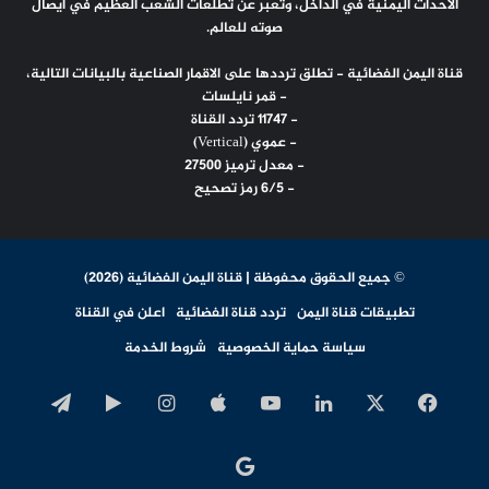
الاحداث اليمنية في الداخل، وتعبر عن تطلعات الشعب العظيم في ايصال
صوته للعالم.
قناة اليمن الفضائية - تطلق ترددها على الاقمار الصناعية بالبيانات التالية،
- قمر نايلسات
- 11747 تردد القناة
- عموي (Vertical)
- معدل ترميز 27500
- 6/5 رمز تصحيح
© جميع الحقوق محفوظة | قناة اليمن الفضائية (2026)
تطبيقات قناة اليمن
تردد قناة الفضائية
اعلن في القناة
سياسة حماية الخصوصية
شروط الخدمة
‫X
فيسبوك
لينكدإن
‫YouTube
انستقرام
‏Google
تيلقرا
Play
اخبار