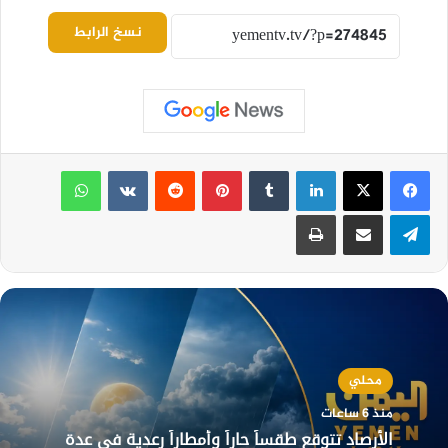
نسخ الرابط
لينكدإن
بينتيريست
واتساب
تيلقرام
مشاركة عبر البريد
طباعة
محلي
منذ 6 ساعات
الأرصاد تتوقع طقساً حاراً وأمطاراً رعدية في عدة