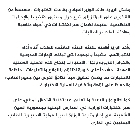
وخلال الزيارة، طاف الوزير العبادي بقاعات الاختبارات.. مستمعاً من
القائمين على المراكز إلى شرح حول مستوى الانضباط والإجراءات
التنظيمية المتبعة لضمان سير الاختبارات في أجواء مناسبة
وهادئة للطلاب والطالبات.
وأكد الوزير أهمية تهيئة البيئة الملائمة للطلاب أثناء أداء
اختباراتهم.. مشيداً بالجهود التي تبذلها الإدارات المدرسية
والكوادر التربوية ولجان الاختبارات لإنجاح هذه العملية الوطنية
المهمة.. مشدداً على ضرورة الالتزام باللوائح والتعليمات المنظمة
للاختبارات بما يضمن تحقيق مبدأ تكافؤ الفرص بين جميع الطلاب،
والحفاظ على نزاهة وشفافية العملية الاختبارية.
كما اطلع وزير التربية والتعليم، عبر تقنية الاتصال المرئي، على
سير الاختبارات الوزارية في المدارس اليمنية بجمهورية الصين
الشعبية، في إطار متابعة الوزارة لسير العملية الاختبارية للطلاب
اليمنيين في الخارج.