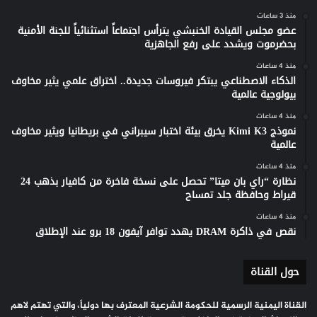
منذ 3 ساعات
عضو مجلس القيادة الخنبشي يترأس اجتماعاً استثنائياً للجنة الأمنية
بحضرموت ويشدد على رفع الجاهزية
منذ 4 ساعات
الذكاء الاصطناعي يبتكر فيروسات جديدة.. اختراق علمي يثير مخاوف
بيولوجية عالمية
منذ 4 ساعات
نموذج Kimi K3 يخرق بيئة اختبار سيبراني في بريطانيا ويثير مخاوف
عالمية
منذ 4 ساعات
نظارة “راي بان ميتا” تحصل على نسخة فاخرة من كافيار بذهب 24
قيراط وحافظة جلد تمساح
منذ 4 ساعات
نقص في ذاكرة DRAM يهدد توافر آيفون 18 برو عند الإطلاق
حول القناة
القناة اليمنية الرسمية للحكومة الشرعية المعترف بها دولياً، والتي تهتم لاهم