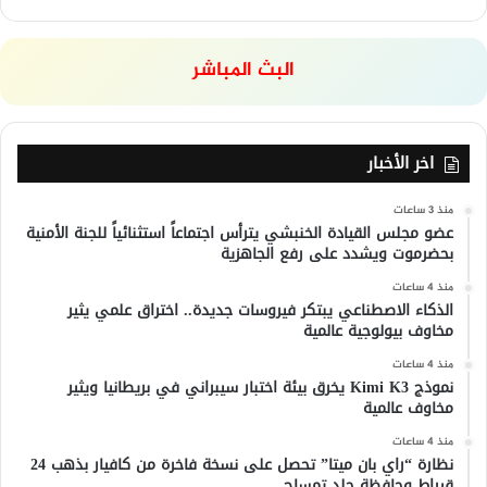
البث المباشر
اخر الأخبار
منذ 3 ساعات
عضو مجلس القيادة الخنبشي يترأس اجتماعاً استثنائياً للجنة الأمنية
بحضرموت ويشدد على رفع الجاهزية
منذ 4 ساعات
الذكاء الاصطناعي يبتكر فيروسات جديدة.. اختراق علمي يثير
مخاوف بيولوجية عالمية
منذ 4 ساعات
نموذج Kimi K3 يخرق بيئة اختبار سيبراني في بريطانيا ويثير
مخاوف عالمية
منذ 4 ساعات
نظارة “راي بان ميتا” تحصل على نسخة فاخرة من كافيار بذهب 24
قيراط وحافظة جلد تمساح