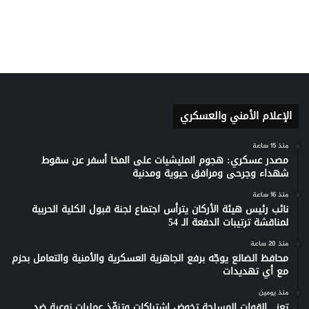
الإعلام الأمني والعسكري
منذ 15 ساعة
مصدر عسكري: هجوم المليشيات على المخا أسفر عن سقوط
شهداء وجرحى ومرافق حيوية ومدنية
منذ 16 ساعة
نائب رئيس هيئة الأركان يترأس اجتماع لجنة قبول الكلية الحربية
لمناقشة ترتيبات الدفعة الـ 54
منذ 20 ساعة
محافظ الضالع يوجّه برفع الجاهزية العسكرية والأمنية والتعامل بحزم
مع أي تهديدات
منذ يومين
تعز.. القوات المسلحة تخوض اشتباكات وتنفّذ عمليات نوعية ضد