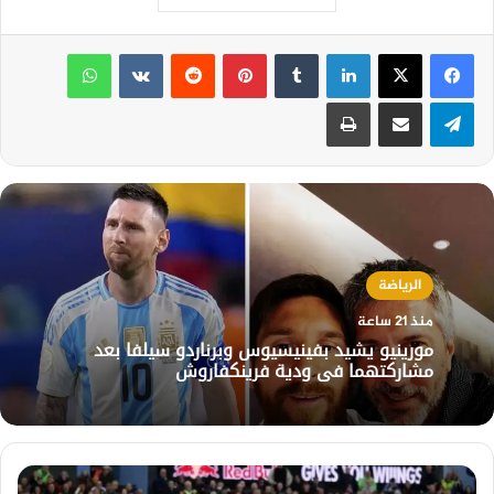
لينكدإن
بينتيريست
واتساب
تيلقرام
مشاركة عبر البريد
طباعة
الرياضة
منذ 21 ساعة
مورينيو يشيد بفينيسيوس وبرناردو سيلفا بعد
مشاركتهما في ودية فرينكفاروش
واتكينز