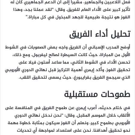
فعل اللاعبين والجماهير، مشيراً إلى أن الدعم الجماهيري كان له
تأثير كبير على الأداء العام للفريق. وقال: “لقد عملنا بجد، وهذا
الفوز هو نتيجة طبيعية للجهد المبذول في كل مباراة.”
تحليل أداء الفريق
أوضح المدرب الإسباني أن الفريق واجه بعض الصعوبات في الشوط
الأول من المباراة، حيث كانت السيطرة لصالح ليفربول. ومع ذلك،
تحسن الأداء في الشوط الثاني، مما ساعد أستون فيلا على
تحقيق الفوز. وأكد إيمري أهمية التركيز قبل نهائي الدوري الأوروبي
الذي سيجمع الفريق بفرايبورغ، حيث يسعى لتحقيق اللقب.
طموحات مستقبلية
في ختام حديثه، أعرب إيمري عن طموح الفريق في المنافسة على
الألقاب خلال الموسم المقبل. وقال: “نحن ندخل نهائي الدوري
الأوروبي بطموح كبير، ونعلم أن الفوز سيكون بمثابة خطوة مهمة
نحو تحقيق أهدافنا. نحن على استعداد لمواجهة أي تحديات