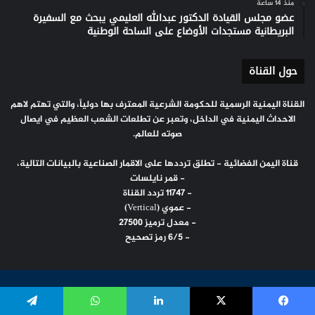
منذ 14 ساعة
عضو مجلس القيادة الدكتور عبدالله العليمي يبحث مع السفيرة
البريطانية مستجدات الأوضاع على الساحة الوطنية
حول القناة
القناة اليمنية الرسمية للحكومة الشرعية المعترف بها دولياً، والتي تهتم لاهم
الاحداث اليمنية في الداخل، وتعبر عن تطلعات الشعب العظيم في ايصال
صوته للعالم.
قناة اليمن الفضائية - تطلق ترددها على الاقمار الصناعية بالبيانات التالية،
- قمر نايلسات
- 11747 تردد القناة
- عموي (Vertical)
- معدل ترميز 27500
- 6/5 رمز تصحيح
© جميع الحقوق محفوظة | قناة اليمن الفضائية (2026)
يسبوك
‫X
لينكدإن
واتساب
تيلقرام