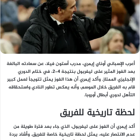
أعرب الإسباني أوناي إيمري، مدرب أستون فيلا، عن سعادته البالغة
بعد الفوز المثير على ليفربول بنتيجة 4-2، في ختام الدوري
الإنجليزي الممتاز. وأكد إيمري أن هذا الفوز يمثل تتويجاً لعمل كبير
قام به الفريق خلال الموسم، وأنه يعكس تطور النادي واستحقاقه
التأهل لدوري أبطال أوروبا.
لحظة تاريخية للفريق
أكد إيمري أن الفوز على ليفربول، الذي جاء بعد فترة طويلة من
عدم الانتصار عليه، يمثل لحظة تاريخية خاصة للفريق. وأشاد بردة