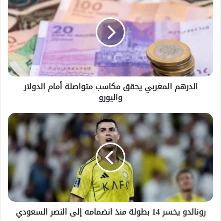
المغربي
يحقق
مكاسب
متواصلة
أمام
الدولار
واليورو
الدرهم المغربي يحقق مكاسب متواصلة أمام الدولار
واليورو
رونالدو
يخسر
14
بطولة
منذ
انضمامه
إلى
النصر
السعودي
رونالدو يخسر 14 بطولة منذ انضمامه إلى النصر السعودي