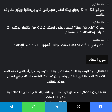
منذ ساعتين
نموذج Kimi K3 يخرق بيئة اختبار سيبراني في بريطانيا ويثير مخاوف
عالمية
منذ ساعتين
نظارة “راي بان ميتا” تحصل على نسخة فاخرة من كافيار بذهب 24
قيراط وحافظة جلد تمساح
منذ ساعتين
نقص في ذاكرة DRAM يهدد توافر آيفون 18 برو عند الإطلاق
حول القناة
القناة اليمنية الرسمية للحكومة الشرعية المعترف بها دولياً، والتي تهتم لاهم
الاحداث اليمنية في الداخل، وتعبر عن تطلعات الشعب العظيم في ايصال
صوته للعالم.
قناة اليمن الفضائية - تطلق ترددها على الاقمار الصناعية بالبيانات التالية،
- قمر نايلسات
- 11747 تردد القناة
- عموي (Vertical)
يسبوك
‫X
لينكدإن
واتساب
تيلقرام