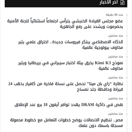
اخر الأخبار
منذ 54 دقيقة
عضو مجلس القيادة الخنبشي يترأس اجتماعاً استثنائياً للجنة الأمنية
بحضرموت ويشدد على رفع الجاهزية
منذ ساعتين
الذكاء الاصطناعي يبتكر فيروسات جديدة.. اختراق علمي يثير
مخاوف بيولوجية عالمية
منذ ساعتين
نموذج Kimi K3 يخرق بيئة اختبار سيبراني في بريطانيا ويثير
مخاوف عالمية
منذ ساعتين
نظارة “راي بان ميتا” تحصل على نسخة فاخرة من كافيار بذهب 24
قيراط وحافظة جلد تمساح
منذ ساعتين
نقص في ذاكرة DRAM يهدد توافر آيفون 18 برو عند الإطلاق
منذ ساعتين
مصر.. تنظيم الاتصالات يوضح خطوات التعامل مع خطوط محمولة
مسجلة باسمك دون علمك