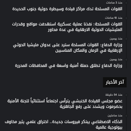
منذ 3 ساعات
القوات المسلحة تدك مراكز قيادة وسيطرة حوثية جنوب الحديدة
منذ 10 ساعات
القوات المسلحة: نفذنا عملية عسكرية استهدفت مواقع وقدرات
المليشيات الحوثية الارهابية في عدة محاور
منذ يومين
وزارة الدفاع: القوات المسلحة سترد على عدوان مليشيا الحوثي
الإرهابية في الزمان والمكان المناسبين
منذ يومين
وزارة الدفاع تطلق حملة أمنية واسعة في المحافظات المحررة
آخر الأخبار
منذ 54 دقيقة
عضو مجلس القيادة الخنبشي يترأس اجتماعاً استثنائياً للجنة الأمنية
بحضرموت ويشدد على رفع الجاهزية
منذ ساعتين
الذكاء الاصطناعي يبتكر فيروسات جديدة.. اختراق علمي يثير مخاوف
بيولوجية عالمية