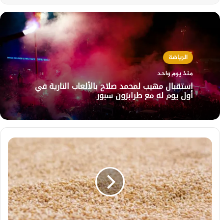
الرياضة
منذ يوم واحد
استقبال مهيب لمحمد صلاح بالألعاب النارية في
أول يوم له مع طرابزون سبور
مصر
ترفع
مشتريات
القمح
المحلي
إلى
3.3
مليون