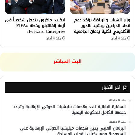
وزير الشباب والرياضة يؤكد دعم
ليكيب: ماكرون يتدخل شخصياً في
اتحاد الذراعين ويشيد بالدور
أزمة إنفانتينو وخطة «FIFA
الأكاديمي لكلية ردفان الجامعية
Forward Enterprise»
منذ 4 أيام
منذ 4 أيام
البث المباشر
اخر الأخبار
منذ 12 دقيقة
السفارة اليابانية تندد بهجمات مليشيات الحوثي الإرهابية وتجدد
دعمها الكامل للحكومة اليمنية
منذ 17 دقيقة
البرلمان العربي يدين هجمات ميليشيا الحوثي الإرهابية على
السعودية ومعسكرات القوات المسلحة