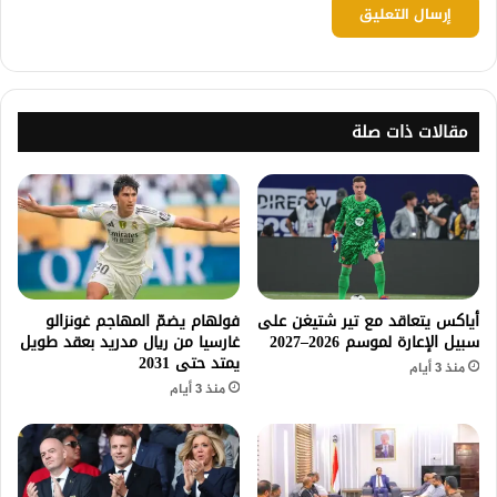
مقالات ذات صلة
أياكس يتعاقد مع تير شتيغن على
فولهام يضمّ المهاجم غونزالو
سبيل الإعارة لموسم 2026–2027
غارسيا من ريال مدريد بعقد طويل
يمتد حتى 2031
منذ 3 أيام
منذ 3 أيام