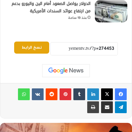
الدولار يواصل الصعود أمام الين واليورو بدعم
من ارتفاع عوائد السندات الأمريكية
منذ 19 ساعة
نسخ الرابط
لينكدإن
بينتيريست
واتساب
تيلقرام
مشاركة عبر البريد
طباعة