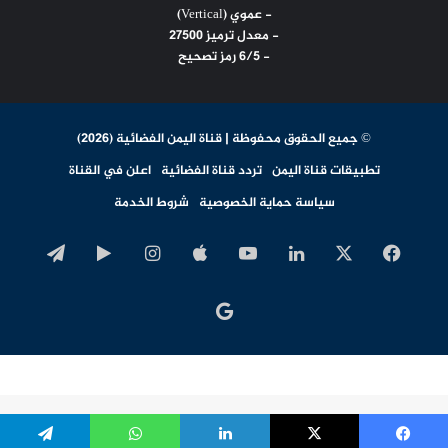
- عموي (Vertical)
- معدل ترميز 27500
- 6/5 رمز تصحيح
© جميع الحقوق محفوظة | قناة اليمن الفضائية (2026)
تطبيقات قناة اليمن
تردد قناة الفضائية
اعلن في القناة
سياسة حماية الخصوصية
شروط الخدمة
‫X
فيسبوك
لينكدإن
‫YouTube
انستقرام
‏Google
تيلقرا
Play
اخبار
جوجل
تطوير وتنفيذ
​Infragate Solutions LTD