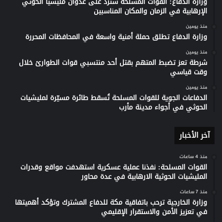
وزارة الدفاع: القوات المسلحة سترد على عدوان مليشيا الحوثي
الإرهابية في الزمان والمكان المناسبين
منذ يومين
وزارة الدفاع تطلق حملة أمنية واسعة في المحافظات المحررة
منذ يومين
شرطة تعز تضبط المتهم بقتل أحد منتسبي قوات الطوارئ خلال
وقت قياسي
منذ يومين
الدفاعات الجوية للقوات المسلحة تُسقط طائرة مسيّرة لمليشيات
الحوثي في أجواء مدينة مأرب
آخر الأخبار
منذ 4 ساعات
القوات المسلحة: نفذنا عملية عسكرية استهدفت مواقع وقدرات
المليشيات الحوثية الارهابية في عدة محاور
منذ 7 ساعات
وزارة الخارجية ترحب باتفاقية مكة للدفاع المشترك وتؤكد أهميتها
في تعزيز الأمن والاستقرار الإقليمي