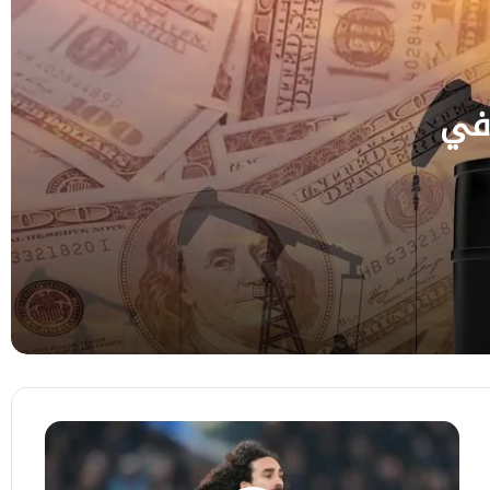
البنك المركزي يوقف تراخيص منشآت صرافة
مخالفة
 في
الذهب يرتفع للجلسة الرابعة ويبلغ أعلى
مستوى في سبعة أسابيع
المصرف المركزي البرازيلي يخفض سعر الفائدة
للمرة الرابعة قبل الانتخابات
تراجع أسعار النفط متأثرة بالتطورات
الجيوسياسية
ريال
مدريد
يتعاقد