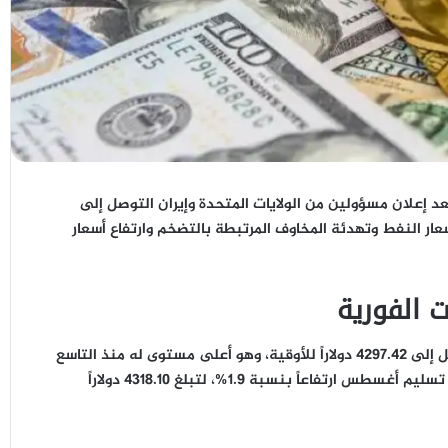
ملات يوم الاثنين، بعد إعلان مسؤولين من الولايات المتحدة وإيران التوصل إلى
أسعار النفط وتهدئة المخاوف المرتبطة بالتضخم وارتفاع أسعار
 الفورية
سجل الذهب في المعاملات الفورية ارتفاعاً بنسبة 1.8%، ليصل إلى 4297.42 دولاراً للأوقية، وهو أعلى مستوى له منذ التاسع
من يونيو الماضي. كما شهدت العقود الأمريكية الآجلة للذهب تسليم أغسطس ارتفاعاً بنسبة 1.9%، لتبلغ 4318.10 دولاراً