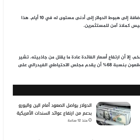
جاء هذا الارتفاع مدفوعاً بتراجع أسعار النفط بأكثر من 4%، بالإضافة إلى هبوط الدولار إلى أدنى مستوى له في 10 أيام. هذا
فيس كملاذ آمن للمستثمرين.
، إلا أن ارتفاع أسعار الفائدة عادة ما يقلل من جاذبيته. تشير
أداة فيد ووتش التابعة لمجموعة CME إلى أن المتعاملين يتوقعون بنسبة 68% أن يقدم مجلس الاحتياطي الفيدرالي على
الدولار يواصل الصعود أمام الين واليورو
بدعم من ارتفاع عوائد السندات الأمريكية
منذ 12 ساعة