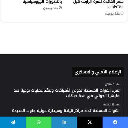
الإعلام الأمني والعسكري
منذ 5 دقائق
تعز.. القوات المسلحة تخوض اشتباكات وتنفّذ عمليات نوعية ضد
مليشيا الحوثي في عدة جبهات
منذ 23 دقيقة
القوات المسلحة تدك مراكز قيادة وسيطرة حوثية جنوب الحديدة
منذ 8 ساعات
القوات المسلحة: نفذنا عملية عسكرية استهدفت مواقع وقدرات
يسبوك
‫X
لينكدإن
واتساب
تيلقرام