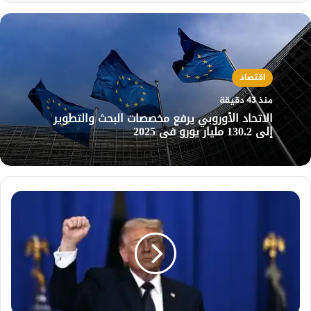
اقتصاد
منذ 43 دقيقة
الاتحاد الأوروبي يرفع مخصصات البحث والتطوير
إلى 130.2 مليار يورو في 2025
ترامب:
توقيع
الاتفاق
مع
إيران
خلال
ساعات
وتوقيع