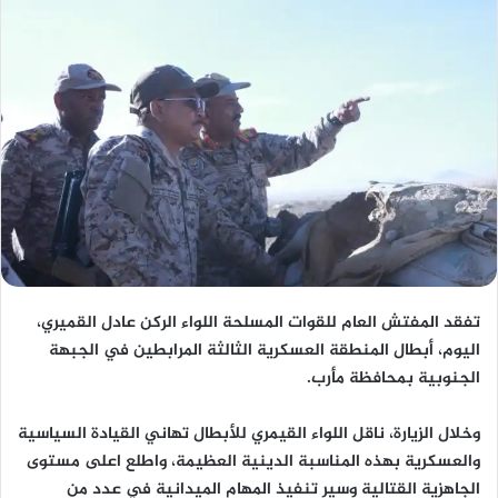
تفقد المفتش العام للقوات المسلحة اللواء الركن عادل القميري،
اليوم، أبطال المنطقة العسكرية الثالثة المرابطين في الجبهة
الجنوبية بمحافظة مأرب.
وخلال الزيارة، ناقل اللواء القيمري للأبطال تهاني القيادة السياسية
والعسكرية بهذه المناسبة الدينية العظيمة، واطلع اعلى مستوى
الجاهزية القتالية وسير تنفيذ المهام الميدانية في عدد من