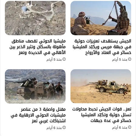
الجيش يستهدف تعزيزات حوثية
مليشيا الحوثي تقصف مناطق
في جبهة مريس ويكبّد المليشيا
مأهولة بالسكان وتثير الذعر بين
خسائر في العتاد والأرواح
الأهالي في الحديدة وتعز
منذ 5 أيام
منذ 5 أيام
تعز.. قوات الجيش تحبط محاولات
مقتل واصابة 3 من عناصر
تسلل حوثية وتكبّد المليشيا
مليشيات الحوثي الارهابية في
خسائر في عدة جبهات
اشتباكات غربي تعز
منذ 6 أيام
منذ 6 أيام