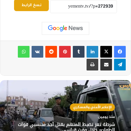
نسخ الرابط
لينكدإن
بينتيريست
واتساب
تيلقرام
مشاركة عبر البريد
طباعة
الإعلام الأمني والعسكري
منذ يومين
شرطة تعز تضبط المتهم بقتل أحد منتسبي قوات
الطوارئ خلال وقت قياسي