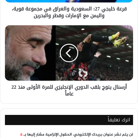
واليمن
قرعة خليجي 27: السعودية والعراق في مجموعة قوية،
مع
واليمن مع الإمارات وقطر والبحرين
الإمارات
وقطر
والبحرين
أرسنال
يتوج
بلقب
الدوري
الإنجليزي
للمرة
الأولى
منذ
22
أرسنال يتوج بلقب الدوري الإنجليزي للمرة الأولى منذ 22
عاماً
عاماً
اترك تعليقاً
لن يتم نشر عنوان بريدك الإلكتروني.
الحقول الإلزامية مشار إليها بـ
*