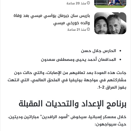
منذ 20 ساعة
باريس سان جيرمان يواسي ميسي بعد وفاة
والده خورخي ميسي
منذ 21 ساعة
الحارس جلال حسن
المدافعان أحمد يحيى ومصطفى سعدون
جاءت هذه العودة بعد تعافيهم من الإصابات، والتي حالت دون
مشاركتهم في مواجهة بوليفيا في الملحق العالمي، التي انتهت
بفوز العراق 2–1.
برنامج الإعداد والتحديات المقبلة
خلال معسكر إسبانيا، سيخوض “أسود الرافدين” مباراتين وديتين،
حيث سيواجهون: