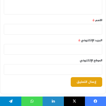
يسبوك
‫X
لينكدإن
واتساب
تيلقرام