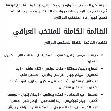
سيستهل المنتخب مشواره بمواجهة النرويج، يليها لقاء مع فرنسا،
ثم يختتم دور المجموعات بمواجهة السنغال. هذه المباريات تعد
تحدياً كبيراً أمام المنتخب العراقي.
القائمة الكاملة للمنتخب العراقي
تتضمن القائمة الكاملة للمنتخب العراقي:
حراسة المرمى: جلال حسن – أحمد باسل – فهد طالب – كميل
سعدي
الدفاع: ريبين سولاقا – مناف يونس – آكام هاشم – زيد
تحسين – ميثم جبار – فرانس بطرس – حسين علي –
ميرخاس دوسكي – أحمد حسن منكزي – داريو نامو – أحمد
يحيى – مصطفى سعدون
الوسط: أمير العماري – كيفن يعقوب – زيدان إقبال – يوسف
الأمين – بيتر كوركيس – زيد إسماعيل – إيمار شير – حسن
عبد الكريم – يوسف النصراوي – أحمد قاسم – إبراهيم بايش –