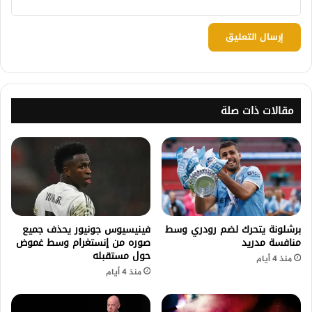
مقالات ذات صلة
برشلونة يتحرك لضم رودري وسط
فينيسيوس جونيور يحذف جميع
منافسة مدريد
صوره من إنستغرام وسط غموض
حول مستقبله
منذ 4 أيام
منذ 4 أيام