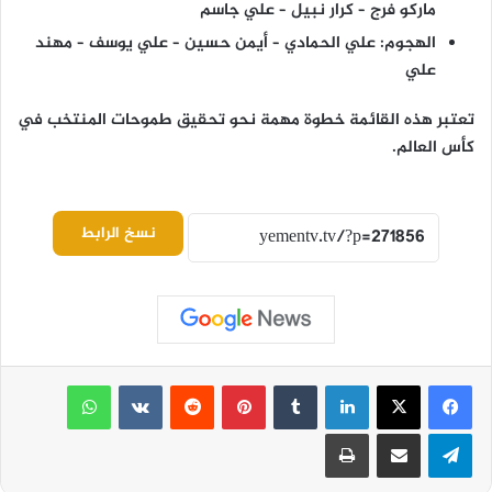
ماركو فرج – كرار نبيل – علي جاسم
الهجوم: علي الحمادي – أيمن حسين – علي يوسف – مهند
علي
تعتبر هذه القائمة خطوة مهمة نحو تحقيق طموحات المنتخب في
كأس العالم.
نسخ الرابط
لينكدإن
بينتيريست
واتساب
تيلقرام
مشاركة عبر البريد
طباعة