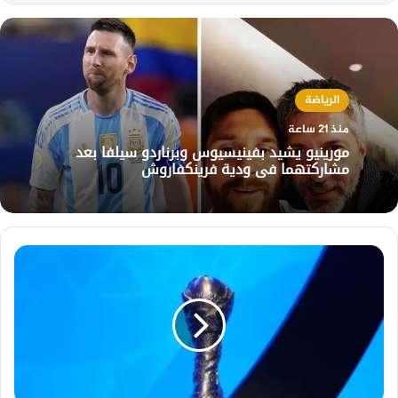
الرياضة
منذ 21 ساعة
مورينيو يشيد بفينيسيوس وبرناردو سيلفا بعد
مشاركتهما في ودية فرينكفاروش
قرعة
خليجي
27:
السعودية
والعراق
في
مجموعة
قوية،