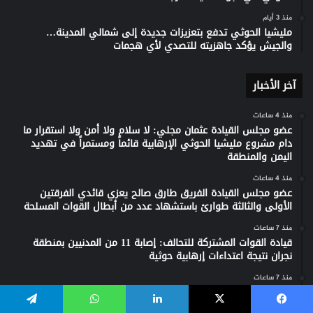
منذ 3 أيام
مليشيا الحوثي تدفع بتعزيزات جديدة إلى شمالي المدينة…
والجيش يؤكد جاهزيته للتصدي لأي هجمات
آخر الأخبار
منذ 4 ساعات
عضو مجلس القيادة عثمان مجلي: لا سلام ولا أمن ولا استقرار ما
دام مشروع مليشيا الحوثي الإرهابية قائماً ومستمراً في تهديد
اليمن والمنطقة
منذ 4 ساعات
عضو مجلس القيادة الفريق طارق صالح يعزي قائدي الفرقتين
الأولى والثالثة طوارئ باستشهاد عدد من أبطال القوات المسلحة
منذ 7 ساعات
قيادة القوات المشتركة للتحالف: إصابة 11 من المدنيين بمنطقة
نجران نتيجة اعتداءات إرهابية حوثية
منذ 7 ساعات
تحالف دعم الشرعية يجدد دعمه الثابت للحكومة ويعزي في شهداء
الجيش جراء الهجوم الحوثي
يسبوك
‫X
لينكدإن
واتساب
تيلقرام