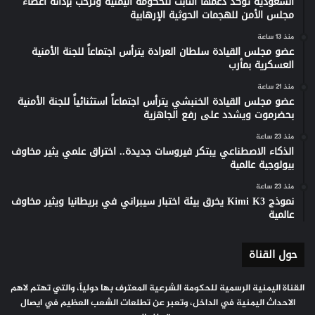
السعودية تؤكد دعمها الثابت للحكومة اليمنية وترحب بإدانة أعضاء
مجلس الأمن للهجمات الحوثية الإرهابية
منذ 13 ساعة
عضو مجلس القيادة سلطان العرادة يترأس اجتماعاً للجنة الأمنية
العسكرية بمأرب
منذ 21 ساعة
عضو مجلس القيادة الخنبشي يترأس اجتماعاً استثنائياً للجنة الأمنية
بحضرموت ويشدد على رفع الجاهزية
منذ 23 ساعة
الذكاء الاصطناعي يبتكر فيروسات جديدة.. اختراق علمي يثير مخاوف
بيولوجية عالمية
منذ 23 ساعة
نموذج Kimi K3 يخرق بيئة اختبار سيبراني في بريطانيا ويثير مخاوف
عالمية
حول القناة
القناة اليمنية الرسمية للحكومة الشرعية المعترف بها دولياً، والتي تهتم لاهم
الاحداث اليمنية في الداخل، وتعبر عن تطلعات الشعب العظيم في ايصال