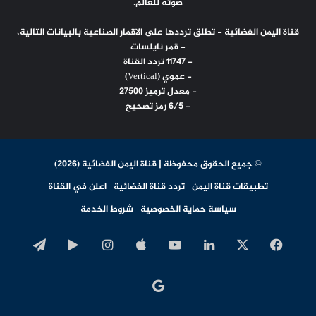
صوته للعالم.
قناة اليمن الفضائية - تطلق ترددها على الاقمار الصناعية بالبيانات التالية،
- قمر نايلسات
- 11747 تردد القناة
- عموي (Vertical)
- معدل ترميز 27500
- 6/5 رمز تصحيح
© جميع الحقوق محفوظة | قناة اليمن الفضائية (2026)
تطبيقات قناة اليمن
تردد قناة الفضائية
اعلن في القناة
سياسة حماية الخصوصية
شروط الخدمة
‫X
فيسبوك
لينكدإن
‫YouTube
انستقرام
‏Google
تيلقرا
Play
اخبار