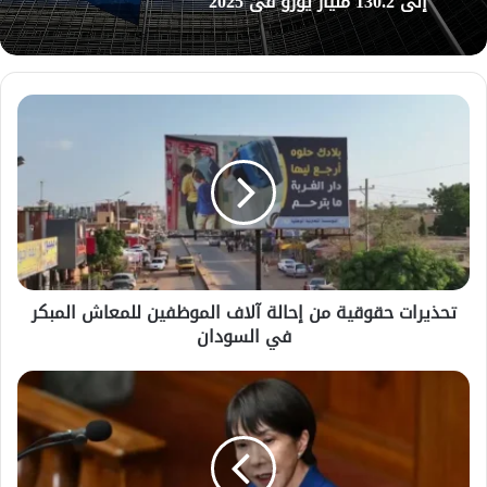
إلى 130.2 مليار يورو في 2025
تحذيرات
حقوقية
من
إحالة
آلاف
الموظفين
للمعاش
المبكر
في
تحذيرات حقوقية من إحالة آلاف الموظفين للمعاش المبكر
السودان
في السودان
اليابان
تدرس
إقرار
موازنة
تكميلية