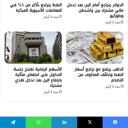
يسبوك
‫X
لينكدإن
واتساب
تيلقرام