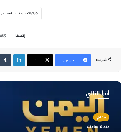
إتبعنا
لينكدإن
شاركها
فيسبوك
‫X
أقرأ التالي
محلي
منذ 10 ساعات