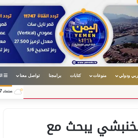
بي ودولي
منوعات
كتابات
برامجنا
تواصل معنا
ال
7
صنعاء
لخنبشي يبحث مع