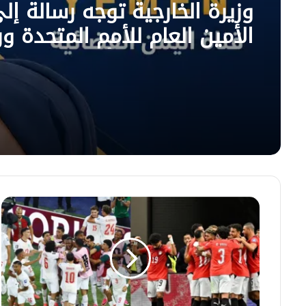
وزيرة الخارجية توجه رسالة إل
الأمين العام للأمم المتحدة و
مجلس الأمن بشأن التصعيد ا
وتدعو إلى موقف حازم ودعم
مؤسسات الدولة
الفراعنة
والأرجنتين
في
ثمن
النهائي..
أسود
الأطلس
يلاحقون