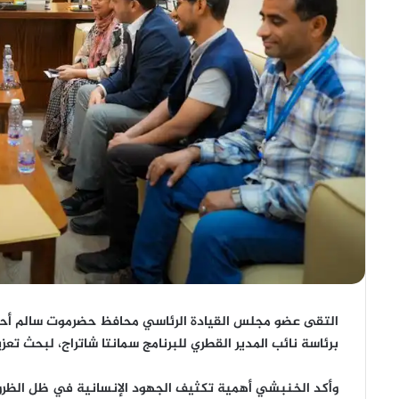
التقى عضو مجلس القيادة الرئاسي
محافظ حضرموت سالم أح
برئاسة نائب المدير القطري للبرنامج
سمانتا شاتراج
، لبحث تعزي
وأكد الخنبشي أهمية
تكثيف الجهود الإنسانية
في ظل الظروف 