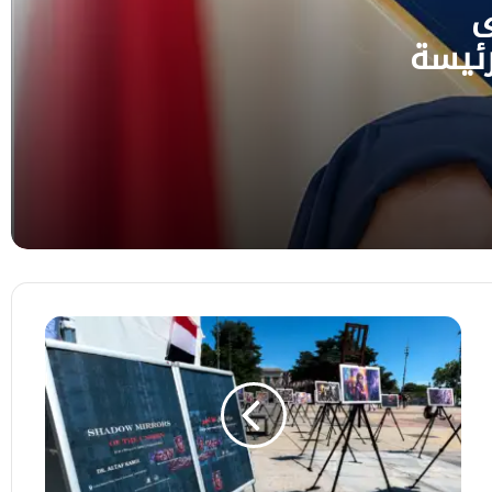
حزماً لمواجهة تهديداته
ى
رئيسة
وزيرة الخارجية تبحث مع المبعوث الاممي
تداعيات التصعيد الأخير لمليشيا الحوثي
لحوثي
الإرهابية
مسام يتلف كميات من الألغام ومخلفات الحرب
في مأرب
الاتحاد الأوروبي يدين بشدة هجمات المليشيات
الحوثية ويؤكد دعمه الراسخ للحكومة اليمنية
افتتاح
معرض
دولي
في
جنيف
يوثّق
انتهاكات
الحوثيين