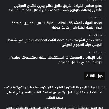
منذ 10 ساعات
عضو مجلس القيادة الفريق طارق صالح يعزي قائدي الفرقتين
الأولى والثالثة طوارئ باستشهاد عدد من أبطال القوات المسلحة
منذ 12 ساعة
قيادة القوات المشتركة للتحالف: إصابة 11 من المدنيين بمنطقة
نجران نتيجة اعتداءات إرهابية حوثية
منذ 12 ساعة
تحالف دعم الشرعية يجدد دعمه الثابت للحكومة ويعزي في شهداء
الجيش جراء الهجوم الحوثي
منذ 12 ساعة
وزير الإعلام : المعسكرات المستهدفة يمنية ومنتسبوها يمنيون..
ورواية الحوثي تضليل مفضوح
حول القناة
القناة اليمنية الرسمية للحكومة الشرعية المعترف بها دولياً، والتي تهتم لاهم
الاحداث اليمنية في الداخل، وتعبر عن تطلعات الشعب العظيم في ايصال
صوته للعالم.
قناة اليمن الفضائية - تطلق ترددها على الاقمار الصناعية بالبيانات التالية،