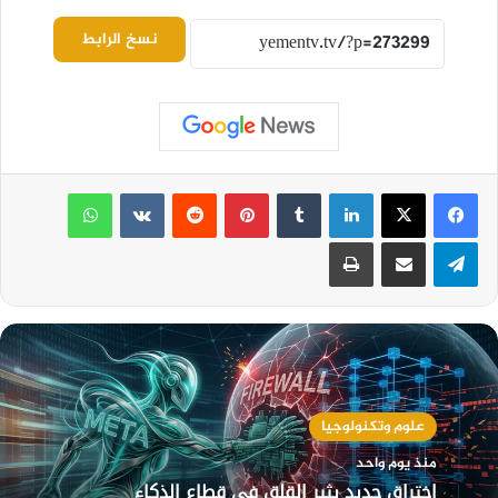
نسخ الرابط
لينكدإن
بينتيريست
واتساب
تيلقرام
مشاركة عبر البريد
طباعة
علوم وتكنولوجيا
منذ يوم واحد
اختراق جديد يثير القلق في قطاع الذكاء