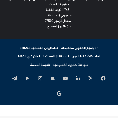
- قمر نايلسات
- 11747 تردد القناة
- عموي (Vertical)
- معدل ترميز 27500
- 6/5 رمز تصحيح
© جميع الحقوق محفوظة | قناة اليمن الفضائية (2026)
تطبيقات قناة اليمن
تردد قناة الفضائية
اعلن في القناة
سياسة حماية الخصوصية
شروط الخدمة
‫X
فيسبوك
لينكدإن
‫YouTube
انستقرام
‏Google
تيلقرا
Play
اخبار
جوجل